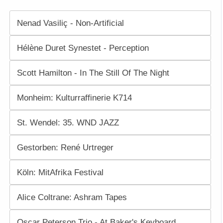
Nenad Vasiliç - Non-Artificial
Hélène Duret Synestet - Perception
Scott Hamilton - In The Still Of The Night
Monheim: Kulturraffinerie K714
St. Wendel: 35. WND JAZZ
Gestorben: René Urtreger
Köln: MitAfrika Festival
Alice Coltrane: Ashram Tapes
Oscar Peterson Trio - At Baker's Keyboard