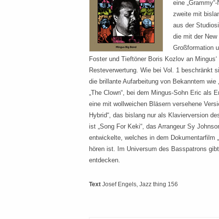
eine „Grammy“-N
zweite mit bisl
aus der Studiosi
die mit der New
Großformation u
Foster und Tieftöner Boris Kozlov an Mingus
Resteverwertung. Wie bei Vol. 1 beschränkt s
die brillante Aufarbeitung von Bekanntem wie
„The Clown“, bei dem Mingus-Sohn Eric als Erz
eine mit wollweichen Bläsern versehene Versi
Hybrid“, das bislang nur als Klavierversion de
ist „Song For Keki“, das Arrangeur Sy Johns
entwickelte, welches in dem Dokumentarfilm 
hören ist. Im Universum des Basspatrons gib
entdecken.
Text
Josef Engels
, Jazz thing 156