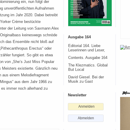
ominierung ein, nun folgt der
ang unveröffentlichten Aufnahmen
tzung im Jahr 2020. Dabei betreibt
 Yorker Crème bestückte
nter der Leitung von Saxmann Alex
‘ Originalbass keineswegs schnöde
Ausgabe 164
ich das Ensemble nicht bloß auf
Editorial 164. Liebe
 „Pithecanthropus Erectus“ oder
Leserinnen und Leser,
ähler fungiert. So gibt es etwa
Contents. Ausgabe 164
on von „She’s Just Miss Popular
The Klezmatics. Global
s Meisters existierte. Gänzlich neu
But Local
on aus einem Melodiefragment
David Giesel. Bei der
„Mingus“ aus dem Jahr 1966 zu
Musik zu Gast
t es immer noch allerhand zu
Newsletter
Anmelden
Abmelden