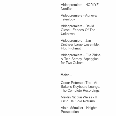
Videopremiere - NORLYZ.
Nordfar
Videopremiere - Agneya.
Teleology
Videopremiere - David
Giesel. Echoes Of The
Unknown
Videopremiere - Jan
Dintheer Large Ensemble.
Flug Frohmut
Videopremiere - Ella Zirina
& Teis Semey. Arpeggios
for Two Guitars
Mehr…
Oscar Peterson Trio - At
Baker's Keyboard Lounge:
The Complete Recordings
Meklin Nicolai Weiss - Il
Ciclo Del Sole Noturno
Alain Métrailler - Heights
Prospection