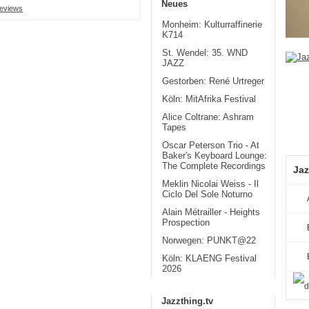
Neues
eviews
Monheim: Kulturraffinerie
K714
St. Wendel: 35. WND
JAZZ
Gestorben: René Urtreger
Köln: MitAfrika Festival
Alice Coltrane: Ashram
Tapes
Oscar Peterson Trio - At
Baker's Keyboard Lounge:
The Complete Recordings
Jaz
Meklin Nicolai Weiss - Il
Ciclo Del Sole Noturno
Alain Métrailler - Heights
Prospection
Norwegen: PUNKT@22
Köln: KLAENG Festival
2026
Jazzthing.tv