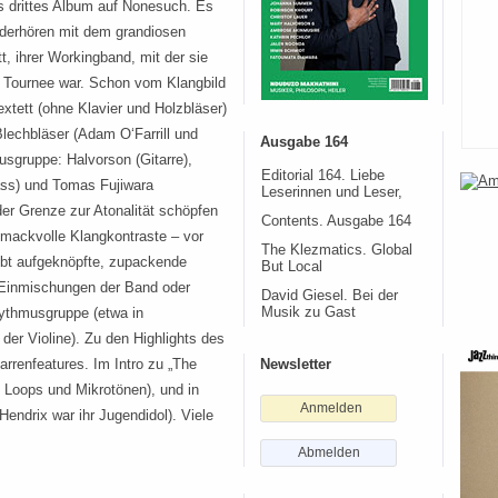
 drittes Album auf ­Nonesuch. Es
iederhören mit dem grandiosen
t, ihrer Workingband, mit der sie
f Tournee war. Schon vom Klangbild
extett (ohne Klavier und Holzbläser)
Blechbläser (Adam O‘Farrill und
Ausgabe 164
sgruppe: Halvorson (Gi­tarre),
Editorial 164. Liebe
ass) und Tomas Fujiwara
Leserinnen und Leser,
er Grenze zur Atonalität schöpfen
Contents. Ausgabe 164
chmackvolle Klangkontraste – vor
The Klezmatics. Global
ibt aufgeknöpfte, zupackende
But Local
e Einmischungen der Band oder
David Giesel. Bei der
hythmusgruppe (etwa in
Musik zu Gast
der Violine). Zu den Highlights des
arrenfeatures. Im Intro zu „The
Newsletter
t Loops und Mikrotönen), und in
Anmelden
Hendrix war ihr Jugendidol). Viele
Abmelden