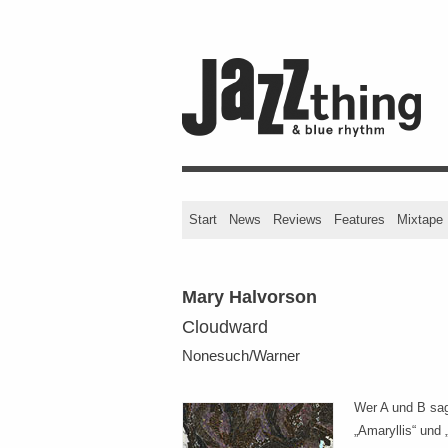
Start
News
Reviews
Features
Mixtape
Mary Halvorson
Cloudward
Nonesuch/Warner
Wer A und B sa
„Amaryllis“ und 