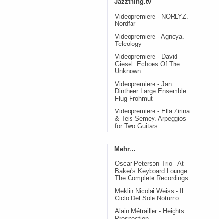
Jazzthing.tv
Videopremiere - NORLYZ.
Nordfar
Videopremiere - Agneya.
Teleology
Videopremiere - David
Giesel. Echoes Of The
Unknown
Videopremiere - Jan
Dintheer Large Ensemble.
Flug Frohmut
Videopremiere - Ella Zirina
& Teis Semey. Arpeggios
for Two Guitars
Mehr…
Oscar Peterson Trio - At
Baker's Keyboard Lounge:
The Complete Recordings
Meklin Nicolai Weiss - Il
Ciclo Del Sole Noturno
Alain Métrailler - Heights
Prospection