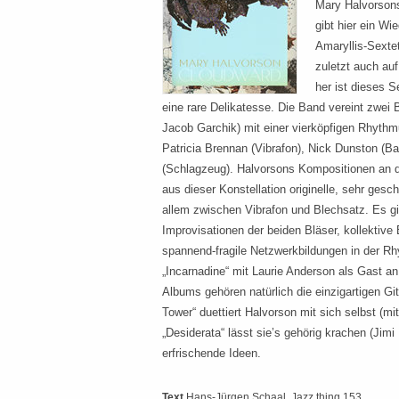
Mary Halvorsons
gibt hier ein W
Amaryllis-Sextet
zuletzt auch au
her ist dieses S
eine rare Delika­tesse. Die Band vereint zwei 
Jacob Garchik) mit einer vierköpfigen Rhythmu
Patricia Brennan (Vibrafon), Nick Dunston (B
(Schlagzeug). Halvorsons Kompositionen an d
aus dieser Konstellation originelle, sehr ges
allem zwischen Vibrafon und Blechsatz. Es g
Improvisationen der beiden Bläser, kollektiv
spannend-fragile Netzwerkbildungen in der R
„Incarnadine“ mit Laurie Anderson als Gast an 
Albums gehören natürlich die einzigartigen Git
Tower“ duettiert Halvorson mit sich selbst (mi
„Desiderata“ lässt sie’s gehörig krachen (Jimi 
erfrischende Ideen.
Text
Hans-Jürgen Schaal
, Jazz thing 153