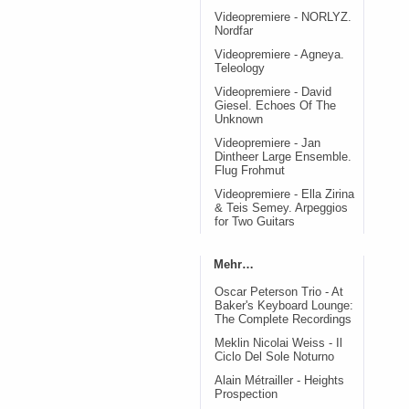
Videopremiere - NORLYZ.
Nordfar
Videopremiere - Agneya.
Teleology
Videopremiere - David
Giesel. Echoes Of The
Unknown
Videopremiere - Jan
Dintheer Large Ensemble.
Flug Frohmut
Videopremiere - Ella Zirina
& Teis Semey. Arpeggios
for Two Guitars
Mehr…
Oscar Peterson Trio - At
Baker's Keyboard Lounge:
The Complete Recordings
Meklin Nicolai Weiss - Il
Ciclo Del Sole Noturno
Alain Métrailler - Heights
Prospection