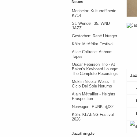
Neues
Monheim: Kulturraffinerie
K714
St. Wendel: 35. WND
JAZZ
Gestorben: René Urtreger
Köln: MitAfrika Festival
Alice Coltrane: Ashram
Tapes
Oscar Peterson Trio - At
Baker's Keyboard Lounge:
The Complete Recordings
Jaz
Meklin Nicolai Weiss - Il
Ciclo Del Sole Noturno
Alain Métrailler - Heights
Prospection
Norwegen: PUNKT@22
Köln: KLAENG Festival
2026
Jazzthing.tv