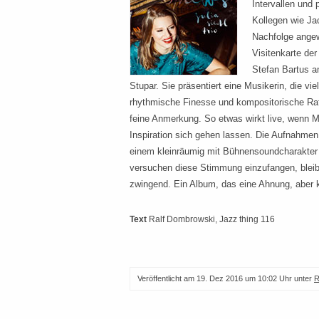
Intervallen und
Kollegen wie Ja
Nachfolge angew
Visitenkarte der
Stefan Bartus 
Stupar. Sie präsentiert eine Musikerin, die vie
rhythmische Finesse und kompositorische Raf
feine Anmerkung. So etwas wirkt live, wenn 
Inspiration sich gehen lassen. Die Aufnahmen 
einem kleinräumig mit Bühnensoundcharakte
versuchen diese Stimmung einzufangen, bleib
zwingend. Ein Album, das eine Ahnung, aber ke
Text
Ralf Dombrowski
, Jazz thing 116
Veröffentlicht am
19. Dez 2016 um 10:02 Uhr
unter
R