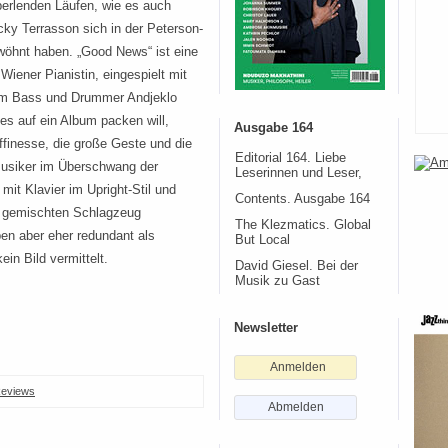
 perlenden Läufen, wie es auch
cky Terrasson sich in der Peterson-
öhnt haben. „Good News“ ist eine
 Wiener Pianistin, eingespielt mit
am Bass und Drummer Andjeklo
les auf ein Album packen will,
Ausgabe 164
finesse, die große Geste und die
Editorial 164. Liebe
Musiker im Überschwang der
Leserinnen und Leser,
mit Klavier im Upright-Stil und
Contents. Ausgabe 164
r gemischten Schlagzeug
The Klezmatics. Global
en aber eher redundant als
But Local
in Bild vermittelt.
David Giesel. Bei der
Musik zu Gast
Newsletter
Anmelden
eviews
Abmelden