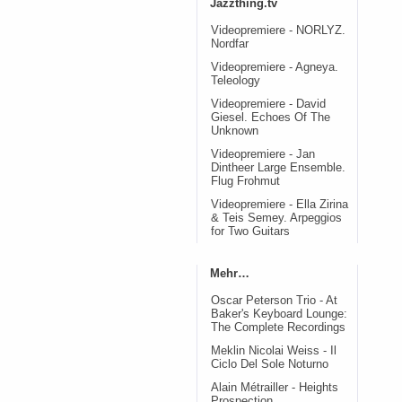
Jazzthing.tv
Videopremiere - NORLYZ.
Nordfar
Videopremiere - Agneya.
Teleology
Videopremiere - David
Giesel. Echoes Of The
Unknown
Videopremiere - Jan
Dintheer Large Ensemble.
Flug Frohmut
Videopremiere - Ella Zirina
& Teis Semey. Arpeggios
for Two Guitars
Mehr…
Oscar Peterson Trio - At
Baker's Keyboard Lounge:
The Complete Recordings
Meklin Nicolai Weiss - Il
Ciclo Del Sole Noturno
Alain Métrailler - Heights
Prospection