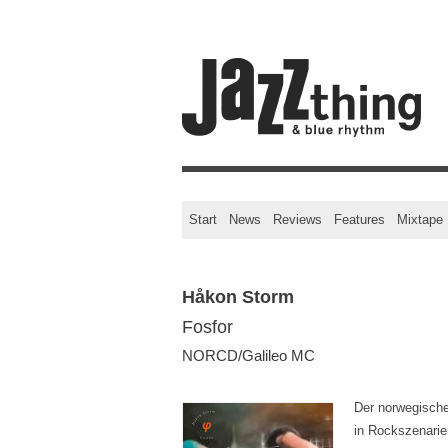
Start
News
Reviews
Features
Mixtape
Håkon Storm
Fosfor
NORCD/Galileo MC
Der norwegische
in Rockszenarie