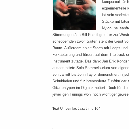
komponiert für 
experimentelle 
ist sein sechst
Stücke mit latei
Nylon, bei sanft
Stimmungen à la Bill Frisell greift er zur West
scheppernden zwölf Saiten steht der Geist vo
Raum. Außerdem spielt Storm mit Loops und E-
Folkabteilung und fördert auf dem Titeltrack
Instrument zutage. Das dank Jan Erik Kong
ausgestattete Solo-Sammelsurium von eigenem
von Jarrett bis John Taylor demonstriert in jed
Schubladen und für interessierte Zunftbrüder s
Gitarrentypen im Digipak notiert. Doch für di
jeweiligen Tunings wohl noch wichtiger gewe
Text
Uli Lemke
, Jazz thing 104