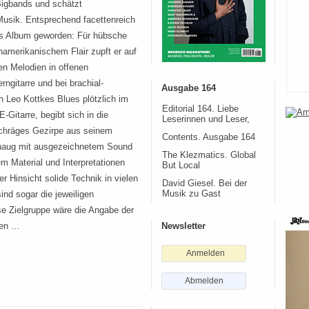
Bigbands und schätzt
Musik. Entsprechend facettenreich
es Album geworden: Für hübsche
namerikanischem Flair zupft er auf
en Melodien in offenen
erngitarre und bei brachial-
Ausgabe 164
n Leo Kottkes Blues plötzlich im
Editorial 164. Liebe
Gitarre, begibt sich in die
Leserinnen und Leser,
 schräges Gezirpe aus seinem
Contents. Ausgabe 164
shaug mit ausgezeichnetem Sound
The Klezmatics. Global
 Material und Interpretationen
But Local
er Hinsicht solide Technik in vielen
David Giesel. Bei der
ind sogar die jeweiligen
Musik zu Gast
ese Zielgruppe wäre die Angabe der
sen …
Newsletter
Anmelden
Abmelden