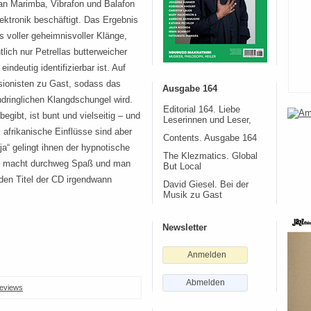
an Marimba, Vibrafon und Balafon
ektronik beschäftigt. Das Ergebnis
s voller geheimnisvoller Klänge,
lich nur Petrellas butterweicher
ndeutig identifizierbar ist. Auf
sionisten zu Gast, sodass das
Ausgabe 164
dringlichen Klangdschungel wird.
Editorial 164. Liebe
gibt, ist bunt und vielseitig – und
Leserinnen und Leser,
, afrikanische Einflüsse sind aber
Contents. Ausgabe 164
ja“ gelingt ihnen der hypnotische
The Klezmatics. Global
um macht durchweg Spaß und man
But Local
 den Titel der CD irgendwann
David Giesel. Bei der
Musik zu Gast
Newsletter
Anmelden
Abmelden
eviews