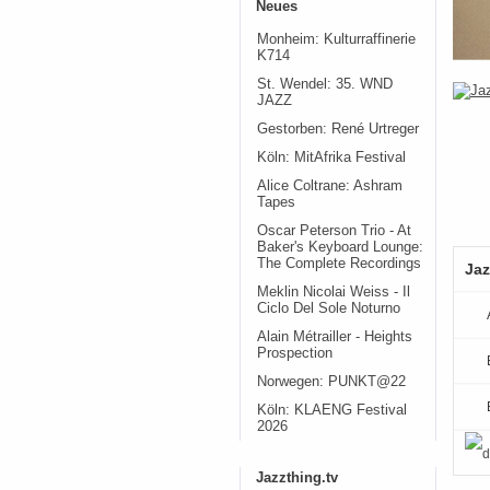
Neues
Monheim: Kulturraffinerie
K714
St. Wendel: 35. WND
JAZZ
Gestorben: René Urtreger
Köln: MitAfrika Festival
Alice Coltrane: Ashram
Tapes
Oscar Peterson Trio - At
Baker's Keyboard Lounge:
The Complete Recordings
Jaz
Meklin Nicolai Weiss - Il
Ciclo Del Sole Noturno
Alain Métrailler - Heights
Prospection
Norwegen: PUNKT@22
Köln: KLAENG Festival
2026
Jazzthing.tv