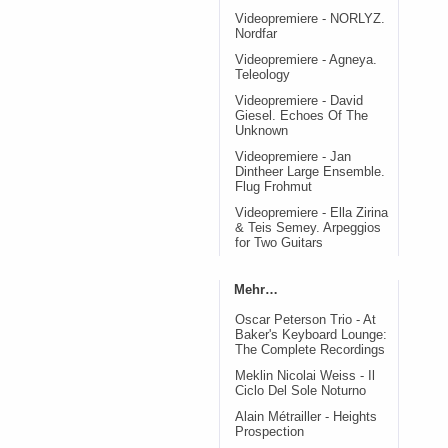
Videopremiere - NORLYZ.
Nordfar
Videopremiere - Agneya.
Teleology
Videopremiere - David
Giesel. Echoes Of The
Unknown
Videopremiere - Jan
Dintheer Large Ensemble.
Flug Frohmut
Videopremiere - Ella Zirina
& Teis Semey. Arpeggios
for Two Guitars
Mehr…
Oscar Peterson Trio - At
Baker's Keyboard Lounge:
The Complete Recordings
Meklin Nicolai Weiss - Il
Ciclo Del Sole Noturno
Alain Métrailler - Heights
Prospection