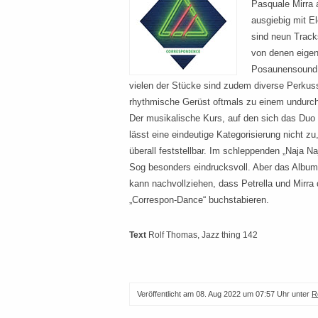
Pasquale Mirra 
ausgiebig mit El
sind neun Track
von denen eigent
Posaunensound ei
vielen der Stücke sind zudem diverse Perkus
rhythmische Gerüst oftmals zu einem undurch
Der musikalische Kurs, auf den sich das Duo be
lässt eine eindeutige Kategorisierung nicht zu
überall feststellbar. Im schleppenden „Naja Na
Sog besonders eindrucksvoll. Aber das Alb
kann nachvollziehen, dass Petrella und Mirra
„Correspon-Dance“ buchstabieren.
Text
Rolf Thomas
, Jazz thing 142
Veröffentlicht am
08. Aug 2022 um 07:57 Uhr
unter
R