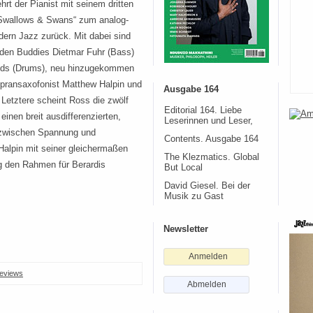
rt der Pianist mit seinem dritten
„Swallows & Swans“ zum analog-
ern Jazz zurück. Mit dabei sind
iden Buddies Dietmar Fuhr (Bass)
nds (Drums), neu hinzugekommen
Sopransaxofonist Matthew Halpin und
Ausgabe 164
r Letztere scheint Ross die zwölf
Editorial 164. Liebe
inen breit ausdifferenzierten,
Leserinnen und Leser,
 zwischen Spannung und
Contents. Ausgabe 164
Halpin mit seiner gleichermaßen
The Klezmatics. Global
g den Rahmen für Berardis
But Local
David Giesel. Bei der
Musik zu Gast
Newsletter
Anmelden
eviews
Abmelden