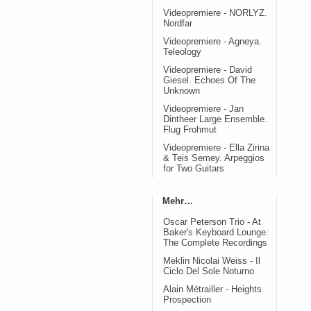
Videopremiere - NORLYZ.
Nordfar
Videopremiere - Agneya.
Teleology
Videopremiere - David
Giesel. Echoes Of The
Unknown
Videopremiere - Jan
Dintheer Large Ensemble.
Flug Frohmut
Videopremiere - Ella Zirina
& Teis Semey. Arpeggios
for Two Guitars
Mehr…
Oscar Peterson Trio - At
Baker's Keyboard Lounge:
The Complete Recordings
Meklin Nicolai Weiss - Il
Ciclo Del Sole Noturno
Alain Métrailler - Heights
Prospection