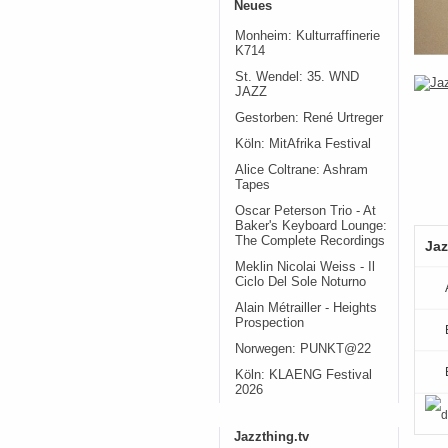
Neues
Monheim: Kulturraffinerie
K714
St. Wendel: 35. WND
JAZZ
Gestorben: René Urtreger
Köln: MitAfrika Festival
Alice Coltrane: Ashram
Tapes
Oscar Peterson Trio - At
Baker's Keyboard Lounge:
The Complete Recordings
Jaz
Meklin Nicolai Weiss - Il
Ciclo Del Sole Noturno
Alain Métrailler - Heights
Prospection
Norwegen: PUNKT@22
Köln: KLAENG Festival
2026
Jazzthing.tv