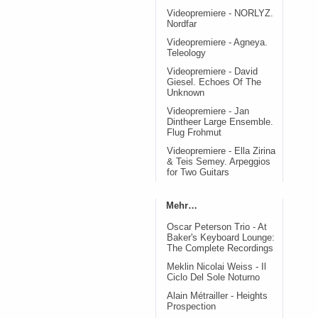
Videopremiere - NORLYZ.
Nordfar
Videopremiere - Agneya.
Teleology
Videopremiere - David
Giesel. Echoes Of The
Unknown
Videopremiere - Jan
Dintheer Large Ensemble.
Flug Frohmut
Videopremiere - Ella Zirina
& Teis Semey. Arpeggios
for Two Guitars
Mehr…
Oscar Peterson Trio - At
Baker's Keyboard Lounge:
The Complete Recordings
Meklin Nicolai Weiss - Il
Ciclo Del Sole Noturno
Alain Métrailler - Heights
Prospection