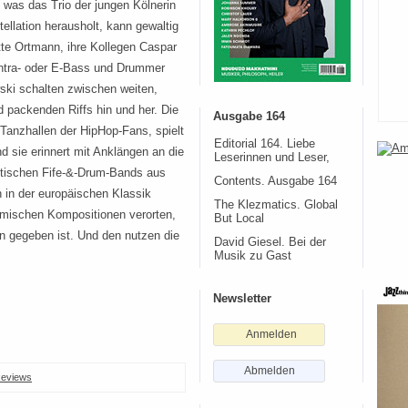
 was das Trio der jungen Kölnerin
ellation herausholt, kann gewaltig
tte Ortmann, ihre Kollegen Caspar
ntra- oder E-Bass und Drummer
ki schalten zwischen weiten,
packenden Riffs hin und her. Die
Ausgabe 164
Tanzhallen der HipHop-Fans, spielt
Editorial 164. Liebe
 sie erinnert mit Anklängen an die
Leserinnen und Leser,
notischen Fife-&-Drum-Bands aus
Contents. Ausgabe 164
 in der europäischen Klassik
The Klezmatics. Global
ynamischen Kompositionen verorten,
But Local
n gegeben ist. Und den nutzen die
David Giesel. Bei der
Musik zu Gast
Newsletter
Anmelden
Abmelden
eviews