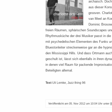
archaisch. Doch
aus dieser Konst
grooven. Charlo
van Meel an Ko
Dominic Brosows
freien Räumen, sphärischen Soundscapes und 
Rhythmusküche der drei Musiker passt in die 
mit psychedelischen Elementen des Funks und
Bluestonleiter streckenweise gar an die hyp
den Mississippi Hills. Und dass Ortmann auch
geschult ist, lässt sich ebenfalls in ihren d
in denen viel Raum für packende Improvisatio
Beteiligten allemal.
Text
Uli Lemke
, Jazz thing 96
Veröffentlicht am
05. Nov 2012 um 10:04 Uhr
unter
R