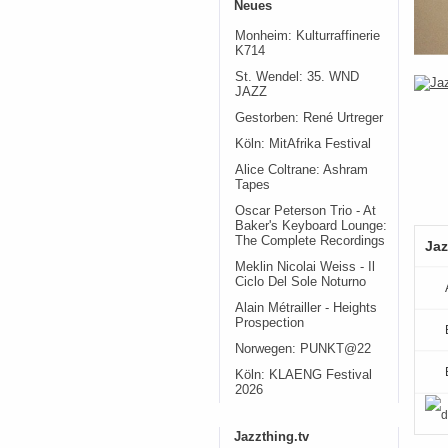
Neues
Monheim: Kulturraffinerie
K714
St. Wendel: 35. WND
JAZZ
Gestorben: René Urtreger
Köln: MitAfrika Festival
Alice Coltrane: Ashram
Tapes
Oscar Peterson Trio - At
Baker's Keyboard Lounge:
The Complete Recordings
Jaz
Meklin Nicolai Weiss - Il
Ciclo Del Sole Noturno
Alain Métrailler - Heights
Prospection
Norwegen: PUNKT@22
Köln: KLAENG Festival
2026
Jazzthing.tv