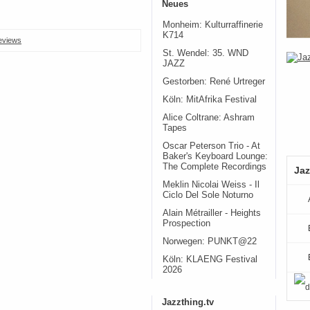
Neues
Monheim: Kulturraffinerie
K714
eviews
St. Wendel: 35. WND
JAZZ
Gestorben: René Urtreger
Köln: MitAfrika Festival
Alice Coltrane: Ashram
Tapes
Oscar Peterson Trio - At
Baker's Keyboard Lounge:
The Complete Recordings
Jaz
Meklin Nicolai Weiss - Il
Ciclo Del Sole Noturno
Alain Métrailler - Heights
Prospection
Norwegen: PUNKT@22
Köln: KLAENG Festival
2026
Jazzthing.tv