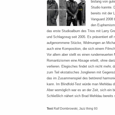
bislang von gut
Studio kannte. D
bereits mit der
Vanguard 2008 b
den Euphemismen
das erste Studioalbum des Trios mit Larry Gr
und Schlagzeug seit 2005. Es präsentiert elf 
aufgenommene Stücke, Widmungen an Michael
auch eine Komposition, die sich einem Filmch
Vor allem aber stellt es einen runderneuerten 
Romantizismen eine Absage erteilt, ohne dar
verlieren. Elegisches findet sich nicht mehr, 
zum Teil ekstatisches Jonglieren mit Gegensä
das im Zusammenspiel des betörend harmonier
kann. Im Blindfold-Test würde man Mehldau d
Aber womöglich war es an der Zeit, sich ein b
Schließlich nähert sich Brad Mehldau bereits
Text
Ralf Dombrowski
, Jazz thing 93