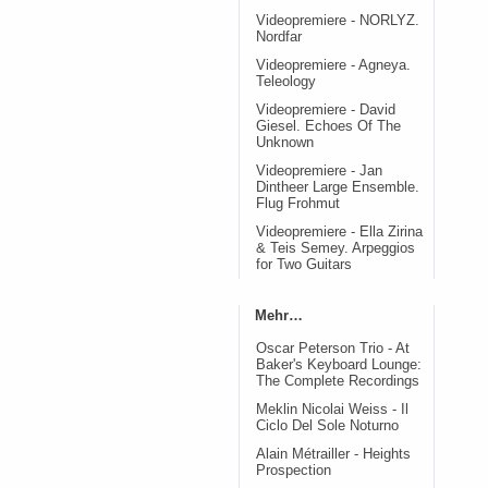
Videopremiere - NORLYZ.
Nordfar
Videopremiere - Agneya.
Teleology
Videopremiere - David
Giesel. Echoes Of The
Unknown
Videopremiere - Jan
Dintheer Large Ensemble.
Flug Frohmut
Videopremiere - Ella Zirina
& Teis Semey. Arpeggios
for Two Guitars
Mehr…
Oscar Peterson Trio - At
Baker's Keyboard Lounge:
The Complete Recordings
Meklin Nicolai Weiss - Il
Ciclo Del Sole Noturno
Alain Métrailler - Heights
Prospection