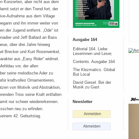
en Konzerten, aber nicht aus dem
amit setzt er den Trend fort, der
 Live-Aufnahme aus dem Village
egann und ihn immer weiter von
 der Jugend entfernt. „Ode“ ist
enadier und Jeff Ballard an Bass
Ausgabe 164
neue, über drei Jahre hinweg
Editorial 164. Liebe
 Brecker und Kurt Rosenwinkel,
Leserinnen und Leser,
arakter aus „Easy Rider“ widmet.
Contents. Ausgabe 164
Mehldau vor, der allen
The Klezmatics. Global
über seine melodische Ader zu
But Local
dafür kraftvolles Ornamentieren,
David Giesel. Bei der
tzen von Motivik und Abstraktion,
Musik zu Gast
enden Trios seine Kraft entfalten
amit nur schwer wiedererkennen.
Newsletter
isschen neu zu erfinden.
Anmelden
 seinem 42. Geburtstag.
Abmelden