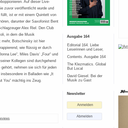
boppionieren. Auf dieser Live-
ie zuvor veröffentlicht wurde und
füllt, ist er mit einem Quintett von
hören, darunter der Saxofonist Bent
chlagzeuger Alex Riel. Den Club
li, in dem die Musik
Ausgabe 164
 mehr, Botschinsky ist hier
Editorial 164. Liebe
rappierend, wie flüssig er durch
Leserinnen und Leser,
Donna Lee“, Miles Davis‘ „Four“ und
Contents. Ausgabe 164
 seiner Kollegen sind durchgehend
The Klezmatics. Global
e gehört, nehmen sie sich für jeden
But Local
insbesondere in Balladen wie „It
David Giesel. Bei der
ut You“ mächtig ins Zeug.
Musik zu Gast
Newsletter
Anmelden
Abmelden
eviews