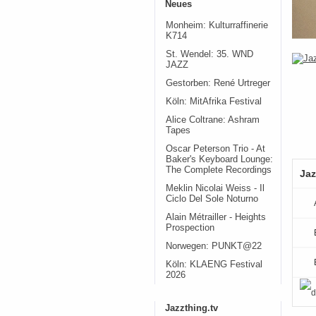
Neues
Monheim: Kulturraffinerie
K714
St. Wendel: 35. WND
JAZZ
Gestorben: René Urtreger
Köln: MitAfrika Festival
Alice Coltrane: Ashram
Tapes
Oscar Peterson Trio - At
Baker's Keyboard Lounge:
The Complete Recordings
Jaz
Meklin Nicolai Weiss - Il
Ciclo Del Sole Noturno
Alain Métrailler - Heights
Prospection
Norwegen: PUNKT@22
Köln: KLAENG Festival
2026
Jazzthing.tv