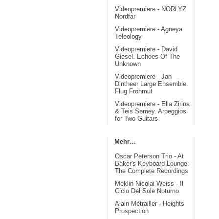
Videopremiere - NORLYZ.
Nordfar
Videopremiere - Agneya.
Teleology
Videopremiere - David
Giesel. Echoes Of The
Unknown
Videopremiere - Jan
Dintheer Large Ensemble.
Flug Frohmut
Videopremiere - Ella Zirina
& Teis Semey. Arpeggios
for Two Guitars
Mehr…
Oscar Peterson Trio - At
Baker's Keyboard Lounge:
The Complete Recordings
Meklin Nicolai Weiss - Il
Ciclo Del Sole Noturno
Alain Métrailler - Heights
Prospection