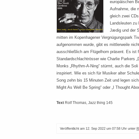
europäischen Be
Aufnahme, die n
gleich zwei CDs 
Landsleuten zu 
Jædig und der S
mitten im Kopenhagener Vergnügungspark Tivo
aufgenommen wurde, gibt es mittlerweile nicht
ausschließlich am Flügelhorn präsent. Es ist f
Standardschlachtrösser wie Charlie Parkers „
Monks „Rhythm-A-Ning“ stürmt, auch die Soli
inspiriert. Wie es sich für Musiker alter Schul
Song zehn bis 15 Minuten Zeit und legen sich 
Might As Well Be Spring“ oder „I Thought Abo
Text
Rolf Thomas
, Jazz thing 145
Veröffentlicht am
12. Sep 2022 um 07:58 Uhr
unter
R