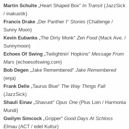
Martin Schulte
„Heart Shaped Box“
In Transit
(JazzSick
/ inakustik)
Francis Drake
„Der Panther I“
Stories
(Challenge /
Sunny Moon)
Kevin Eubanks
„The Dirty Monk“
Zen Food
(Mack Ave. /
Sunnymoon)
Echoes Of Swing
„Twilightnin‘ Hopkins“
Message From
Mars
(echoesofswing.com)
Bob Degen
„Jake Remembered“
Jake Remembered
(enja)
Frank Delle
„Taurus Blue“
The Way Things Fall
(JazzSick)
Shauli Einav
„Shavuot“
Opus One
(Plus Loin / Harmonia
Mundi)
Gwilym Simcock
„Gripper“
Good Days At Schloss
Elmau
(ACT / edel Kultur)