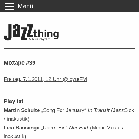
Menü
Mixtape #39
Freitag, 7.1.2011, 12 Uhr @ byteFM
Playlist
Martin Schulte
„Song For January“
In Transit
(JazzSick
/ inakustik)
Lisa Bassenge
„Übers Eis“
Nur Fort
(Minor Music /
inakustik)