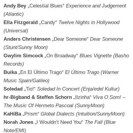
Andy Bey
„Celestial Blues“
Experience and Judgement
(Atlantic)
Ella Fitzgerald
„Candy“
Twelve Nights in Hollywood
(Universal)
Anders Christensen
„Dear Someone“
Dear Someone
(Stunt/Sunny Moon)
Gwylim Simcock
„On Broadway“
Blues Vignette (Basho
Records)
Buika
„En El Último Trago“
El Último Trago (Warner
Music Spain/Galileo)
Soledad
„Tio!“
Soledad In Concert (Enja/edel Kultur)
hr-Bigband & Steffen Schorn
„Ilzinha“
Viva O Som! –
The Music Of Hermeto Pascoal (SunnyMoon)
KaHiBa
„Prism“
Global Dialects (Intuition/SunnyMoon)
Norah Jones
„I Wouldn’t Need You“
The Fall (Blue
Note/EMI)