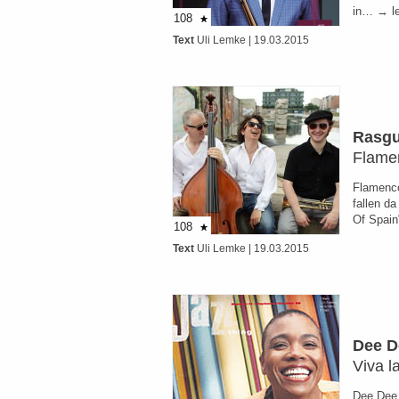
in… → l
108
Text
Uli Lemke
| 19.03.2015
Rasg
Flamen
Flamenc
fallen d
Of Spain
108
Text
Uli Lemke
| 19.03.2015
Dee D
Viva l
Dee Dee i