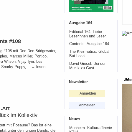
Ausgabe 164
Editorial 164. Liebe
Leserinnen und Leser,
nts #108
Contents. Ausgabe 164
ng #108 mit Dee Dee Bridgewater,
The Klezmatics. Global
ples, Marcus Miller, Portico,
But Local
a Wilson, Vijay Iyer, Les
David Giesel. Bei der
 Snarky Puppy,… → lesen
Musik zu Gast
Newsletter
Anmelden
Abmelden
.Art
ück im Kollektiv
Neues
tett mit Posaune? Das ist eine
Monheim: Kulturraffinerie
rität unter den jungen Bands, die