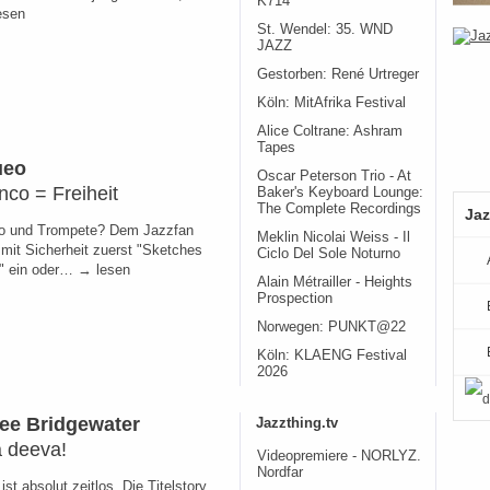
K714
esen
St. Wendel: 35. WND
JAZZ
Gestorben: René Urtreger
Köln: MitAfrika Festival
Alice Coltrane: Ashram
Tapes
ueo
Oscar Peterson Trio - At
co = Freiheit
Baker's Keyboard Lounge:
The Complete Recordings
Jaz
o und Trompete? Dem Jazzfan
Meklin Nicolai Weiss - Il
a mit Sicherheit zuerst "Sketches
Ciclo Del Sole Noturno
" ein oder… → lesen
Alain Métrailler - Heights
Prospection
Norwegen: PUNKT@22
Köln: KLAENG Festival
2026
ee Bridgewater
Jazzthing.tv
a deeva!
Videopremiere - NORLYZ.
Nordfar
st absolut zeitlos. Die Titelstory