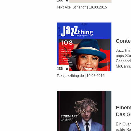
108
Text
Axel Stinshoff
| 19.03.2015
Conte
Jazz thi
pops Sta
Cassandr
McCann,
108
Text
jazzthing.de
| 19.03.2015
Einem
Das Gl
Ein Quar
echte Ra