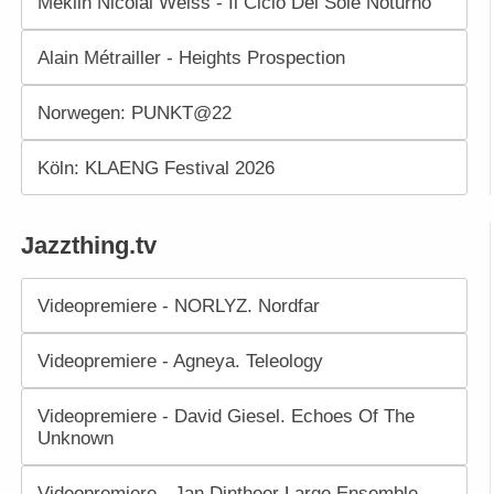
Meklin Nicolai Weiss - Il Ciclo Del Sole Noturno
Alain Métrailler - Heights Prospection
Norwegen: PUNKT@22
Köln: KLAENG Festival 2026
Jazzthing.tv
Videopremiere - NORLYZ. Nordfar
Videopremiere - Agneya. Teleology
Videopremiere - David Giesel. Echoes Of The
Unknown
Videopremiere - Jan Dintheer Large Ensemble.