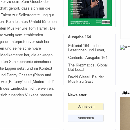
ker zu sein. Zum Gesetz der
haft gehört, dass sich nur die
Talent zur Selbstdarstellung gut
en. Kein leichtes Umfeld für einen
nden Musiker wie Tom Harrell. Die
so wenig vom strahlenden
Ausgabe 164
ende Interpreten vor sich her
Editorial 164. Liebe
en und seine scheinbare
Leserinnen und Leser,
 Medikamente her, die er wegen
Contents. Ausgabe 164
zierten Schizophrenie einnehmen
The Klezmatics. Global
die Lippen setzt und im Kontext
But Local
und Danny Grissett (Piano und
David Giesel. Bei der
 wie „Estuary“ und „Modern Life“
Musik zu Gast
h des Eindrucks nicht erwehren,
 sich ruhenden Vulkans passen.
Newsletter
Anmelden
Abmelden