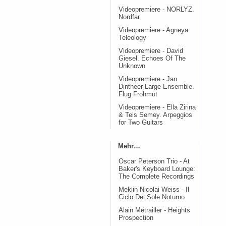
Videopremiere - NORLYZ.
Nordfar
Videopremiere - Agneya.
Teleology
Videopremiere - David
Giesel. Echoes Of The
Unknown
Videopremiere - Jan
Dintheer Large Ensemble.
Flug Frohmut
Videopremiere - Ella Zirina
& Teis Semey. Arpeggios
for Two Guitars
Mehr…
Oscar Peterson Trio - At
Baker's Keyboard Lounge:
The Complete Recordings
Meklin Nicolai Weiss - Il
Ciclo Del Sole Noturno
Alain Métrailler - Heights
Prospection