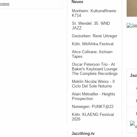
Neues
eviews
Monheim: Kulturraffinerie
K714
St. Wendel: 35. WND
JAZZ
Gestorben: René Urtreger
Köln: MitAfrika Festival
Alice Coltrane: Ashram
Tapes
Oscar Peterson Trio - At
Baker's Keyboard Lounge:
The Complete Recordings
Jaz
Meklin Nicolai Weiss - Il
Ciclo Del Sole Noturno
Alain Métrailler - Heights
Prospection
Norwegen: PUNKT@22
Köln: KLAENG Festival
2026
Jazzthing.tv