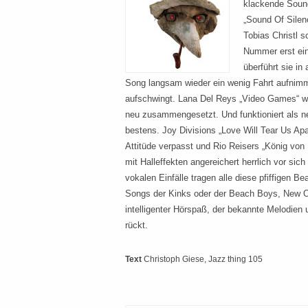
klackende Sound
„Sound Of Silen
Tobias Christl 
Nummer erst ein
überführt sie i
Song langsam wieder ein wenig Fahrt aufnimm
aufschwingt. Lana Del Reys „Video Games“ wird
neu zusammengesetzt. Und funktioniert als 
bestens. Joy Divisions „Love Will Tear Us Ap
Attitüde verpasst und Rio Reisers „König von 
mit Halleffekten angereichert herrlich vor sic
vokalen Einfälle tragen alle diese pfiffigen B
Songs der Kinks oder der Beach Boys, New Or
intelligenter Hörspaß, der bekannte Melodien 
rückt.
Text
Christoph Giese
, Jazz thing 105