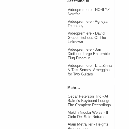
Jazzthing.tv
Videopremiere - NORLYZ.
Nordfar
Videopremiere - Agneya.
Teleology
Videopremiere - David
Giesel. Echoes Of The
Unknown
Videopremiere - Jan
Dintheer Large Ensemble.
Flug Frohmut
Videopremiere - Ella Zirina
& Teis Semey. Arpeggios
for Two Guitars
Mehr…
Oscar Peterson Trio - At
Baker's Keyboard Lounge:
The Complete Recordings
Meklin Nicolai Weiss - Il
Ciclo Del Sole Noturno
Alain Métrailler - Heights
Prospection