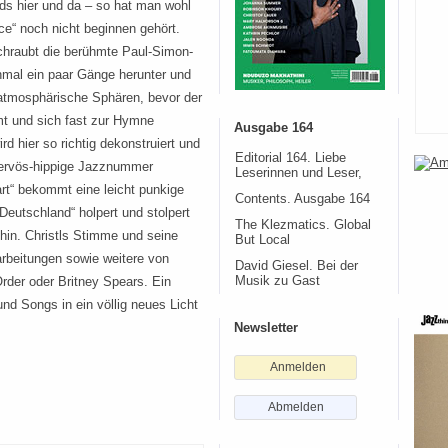
s hier und da – so hat man wohl
ce“ noch nicht beginnen gehört.
schraubt die berühmte Paul-Simon-
mal ein paar Gänge herunter und
n atmosphärische Sphären, bevor der
t und sich fast zur Hymne
Ausgabe 164
 hier so richtig dekonstruiert und
Editorial 164. Liebe
nervös-hippige Jazznummer
Leserinnen und Leser,
art“ bekommt eine leicht punkige
Contents. Ausgabe 164
Deutschland“ holpert und stolpert
The Klezmatics. Global
h hin. Christls Stimme und seine
But Local
earbeitungen sowie weitere von
David Giesel. Bei der
der oder Britney Spears. Ein
Musik zu Gast
und Songs in ein völlig neues Licht
Newsletter
Anmelden
Abmelden