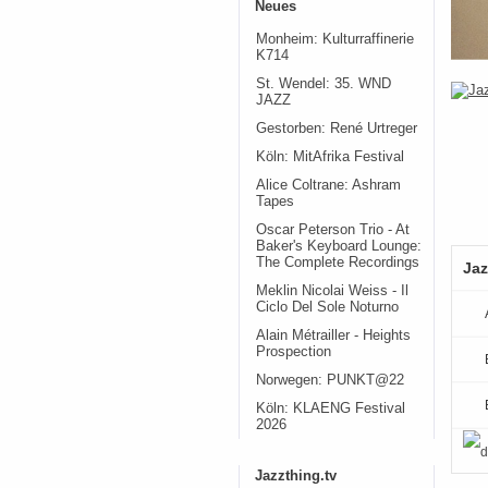
Neues
Monheim: Kulturraffinerie
K714
St. Wendel: 35. WND
JAZZ
Gestorben: René Urtreger
Köln: MitAfrika Festival
Alice Coltrane: Ashram
Tapes
Oscar Peterson Trio - At
Baker's Keyboard Lounge:
The Complete Recordings
Jaz
Meklin Nicolai Weiss - Il
Ciclo Del Sole Noturno
Alain Métrailler - Heights
Prospection
Norwegen: PUNKT@22
Köln: KLAENG Festival
2026
Jazzthing.tv