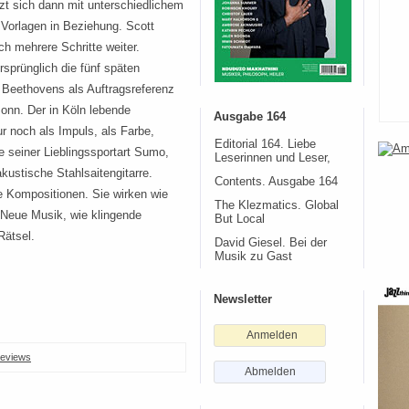
tzt sich dann mit unterschiedlichem
Vorlagen in Beziehung. Scott
ch mehrere Schritte weiter.
rsprünglich die fünf späten
e Beethovens als Auftragsreferenz
onn. Der in Köln lebende
Ausgabe 164
ur noch als Impuls, als Farbe,
Editorial 164. Liebe
e seiner Lieblingssportart Sumo,
Leserinnen und Leser,
akustische Stahlsaitengitarre.
Contents. Ausgabe 164
e Kompositionen. Sie wirken wie
The Klezmatics. Global
 Neue Musik, wie klingende
But Local
Rätsel.
David Giesel. Bei der
Musik zu Gast
Newsletter
Anmelden
eviews
Abmelden