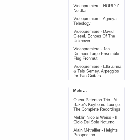
Videopremiere - NORLYZ.
Nordfar
Videopremiere - Agneya.
Teleology
Videopremiere - David
Giesel. Echoes Of The
Unknown
Videopremiere - Jan
Dintheer Large Ensemble.
Flug Frohmut
Videopremiere - Ella Zirina
& Teis Semey. Arpeggios
for Two Guitars
Mehr…
Oscar Peterson Trio - At
Baker's Keyboard Lounge:
The Complete Recordings
Meklin Nicolai Weiss - Il
Ciclo Del Sole Noturno
Alain Métrailler - Heights
Prospection