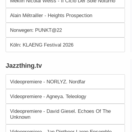
Meklin Nicolai Weiss - Il Ciclo Del Sole Noturno
Alain Métrailler - Heights Prospection
Norwegen: PUNKT@22
Köln: KLAENG Festival 2026
Jazzthing.tv
Videopremiere - NORLYZ. Nordfar
Videopremiere - Agneya. Teleology
Videopremiere - David Giesel. Echoes Of The
Unknown
Videopremiere - Jan Dintheer Large Ensemble.