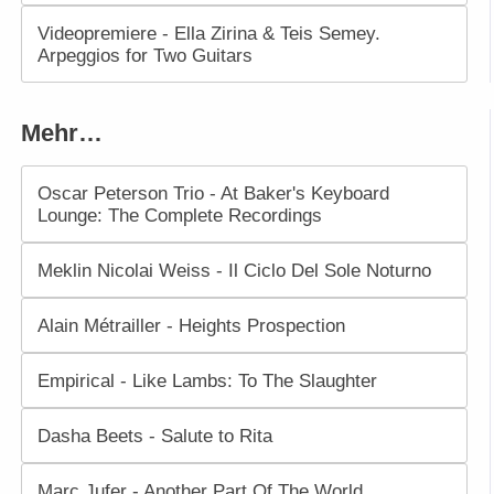
Videopremiere - Ella Zirina & Teis Semey.
Arpeggios for Two Guitars
Mehr…
Oscar Peterson Trio - At Baker's Keyboard
Lounge: The Complete Recordings
Meklin Nicolai Weiss - Il Ciclo Del Sole Noturno
Alain Métrailler - Heights Prospection
Empirical - Like Lambs: To The Slaughter
Dasha Beets - Salute to Rita
Marc Jufer - Another Part Of The World