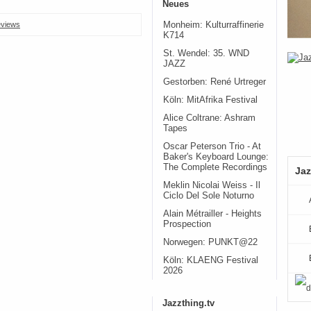
Neues
Monheim: Kulturraffinerie
views
K714
St. Wendel: 35. WND
JAZZ
Gestorben: René Urtreger
Köln: MitAfrika Festival
Alice Coltrane: Ashram
Tapes
Oscar Peterson Trio - At
Baker's Keyboard Lounge:
The Complete Recordings
Jaz
Meklin Nicolai Weiss - Il
Ciclo Del Sole Noturno
Alain Métrailler - Heights
Prospection
Norwegen: PUNKT@22
Köln: KLAENG Festival
2026
Jazzthing.tv