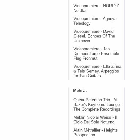
Videopremiere - NORLYZ.
Nordfar
Videopremiere - Agneya.
Teleology
Videopremiere - David
Giesel. Echoes Of The
Unknown
Videopremiere - Jan
Dintheer Large Ensemble.
Flug Frohmut
Videopremiere - Ella Zirina
& Teis Semey. Arpeggios
for Two Guitars
Mehr…
Oscar Peterson Trio - At
Baker's Keyboard Lounge:
The Complete Recordings
Meklin Nicolai Weiss - Il
Ciclo Del Sole Noturno
Alain Métrailler - Heights
Prospection