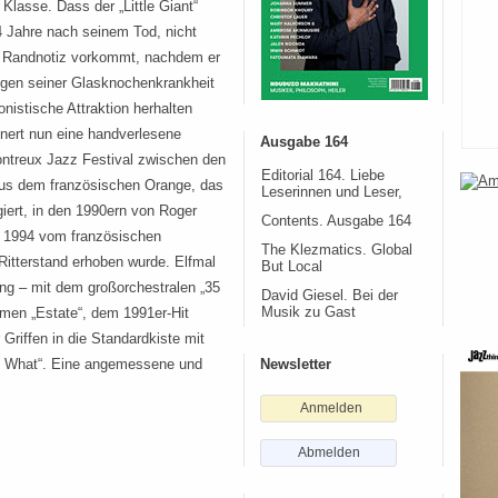
 Klasse. Dass der „Little Giant“
4 Jahre nach seinem Tod, nicht
s Randnotiz vorkommt, nachdem er
gen seiner Glasknochenkrankheit
tonistische Attraktion herhalten
nert nun eine handverlesene
Ausgabe 164
Montreux Jazz Festival zwischen den
Editorial 164. Liebe
aus dem französischen Orange, das
Leserinnen und Leser,
iert, in den 1990ern von Roger
Contents. Ausgabe 164
d 1994 vom französischen
The Klezmatics. Global
Ritterstand erhoben wurde. Elfmal
But Local
kung – mit dem großorchestralen „35
David Giesel. Bei der
men „Estate“, dem 1991er-Hit
Musik zu Gast
 Griffen in die Standardkiste mit
o What“. Eine angemessene und
Newsletter
Anmelden
Abmelden