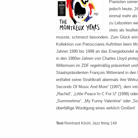
Pianisten seiner
jedoch heute, 2
einmal mehr al
zu Lebzeiten we
stets als feuille
musste, schmerzt besonders. Zum Glück erin
Kollektion von Petruccianis Auftritten beim 
Jahren 1990 bis 1998 an das Energiebündel 
in den 1980er-Jahren von Charles Lloyd proteg
Willemsen im ZDF regelmäßig präsentiert un
Staatspräsidenten François Mitterrand in den 
entfaltet seine Strahlkraft abermals ihre Wir
Seconds Of Music And More“ (1997), dem inti
„Rachid“, „Little Peace In C For U“ (1998) oder
„Summertime“, „My Funny Valentine“ oder „S
überfällige Würdigung eines wirklich Großen!
Text
Reinhard Köchl
, Jazz thing 149