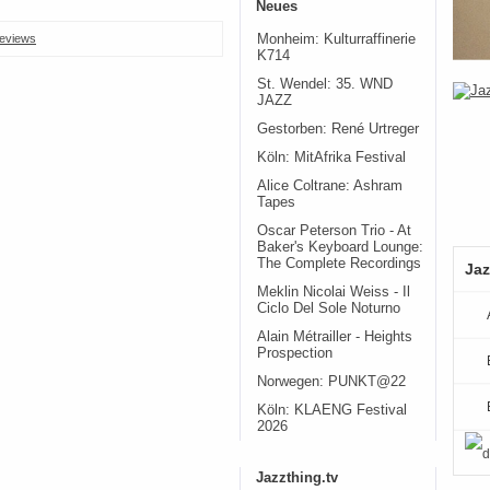
Neues
Monheim: Kulturraffinerie
eviews
K714
St. Wendel: 35. WND
JAZZ
Gestorben: René Urtreger
Köln: MitAfrika Festival
Alice Coltrane: Ashram
Tapes
Oscar Peterson Trio - At
Baker's Keyboard Lounge:
The Complete Recordings
Jaz
Meklin Nicolai Weiss - Il
Ciclo Del Sole Noturno
Alain Métrailler - Heights
Prospection
Norwegen: PUNKT@22
Köln: KLAENG Festival
2026
Jazzthing.tv