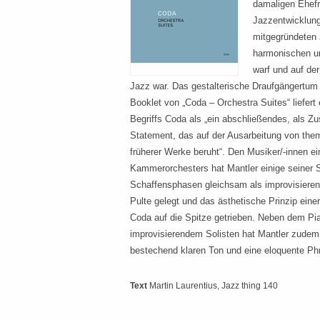
damaligen Ehefr
Jazzentwicklung
mitgegründeten 
harmonischen u
warf und auf de
Jazz war. Das gestalterische Draufgängertum 
Booklet von „Coda – Orchestra Suites“ liefert 
Begriffs Coda als „ein abschließendes, als
Statement, das auf der Ausarbeitung von the
früherer Werke beruht“. Den Musiker/-innen e
Kammerorchesters hat Mantler einige seiner 
Schaffensphasen gleichsam als improvisieren
Pulte gelegt und das ästhetische Prinzip ein
Coda auf die Spitze getrieben. Neben dem Pi
improvisierendem Solisten hat Mantler zudem 
bestechend klaren Ton und eine eloquente Ph
Text
Martin Laurentius
, Jazz thing 140