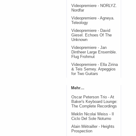
Videopremiere - NORLYZ.
Nordfar
Videopremiere - Agneya.
Teleology
Videopremiere - David
Giesel. Echoes Of The
Unknown
Videopremiere - Jan
Dintheer Large Ensemble.
Flug Frohmut
Videopremiere - Ella Zirina
& Teis Semey. Arpeggios
for Two Guitars
Mehr…
Oscar Peterson Trio - At
Baker's Keyboard Lounge:
The Complete Recordings
Meklin Nicolai Weiss - Il
Ciclo Del Sole Noturno
Alain Métrailler - Heights
Prospection