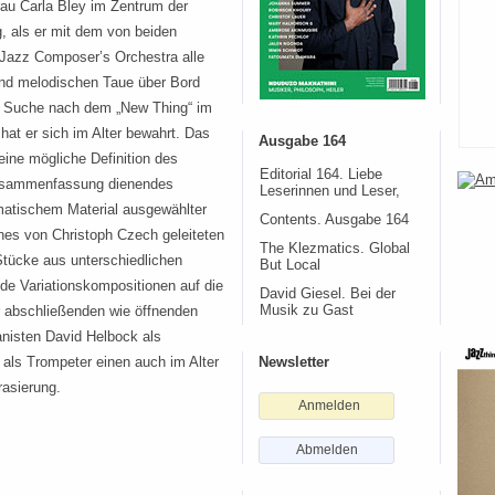
au Carla Bley im Zentrum der
, als er mit dem von beiden
Jazz Composer’s Orchestra alle
nd melodischen Taue über Bord
r Suche nach dem „New Thing“ im
hat er sich im Alter bewahrt. Das
Ausgabe 164
eine mögliche Definition des
Editorial 164. Liebe
 Zusammenfassung dienendes
Leserinnen und Leser,
matischem Material ausgewählter
Contents. Ausgabe 164
ines von Christoph Czech geleiteten
The Klezmatics. Global
Stücke aus unterschiedlichen
But Local
de Variationskompositionen auf die
David Giesel. Bei der
er abschließenden wie öffnenden
Musik zu Gast
anisten David Helbock als
als Trompeter einen auch im Alter
Newsletter
rasierung.
Anmelden
Abmelden