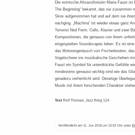
Die estnische Altsaxofonistin Maria Faust ist 
The Beginning“ bekannt, das sie zusammen mi
Skov aufgenommen hat und auf dem sie ihren 
nachging. „Machina“ ist wieder etwas ganz An
Tenorist Ned Ferm, Cello, Klavier und zwei Bä
Kompositionen, die genauso von ihrem unfert
eingespielten Soundscapes leben. Es ist eine
das Motorengeräusch von Fischerbooten, da
Vogelschreie ins musikalische Geschehen mis
Faust ein Symbol für unterdrückte Gefühle wie
mindestens genauso wichtig sind wie das Glüc
geradezu verherrlicht wird. Derartige Überle
Musik mit ihrem forschenden Charakter stehe
Text
Rolf Thomas
, Jazz thing 124
Veröffentlicht am
11. Jun 2018 um 10:02 Uhr
unter
R