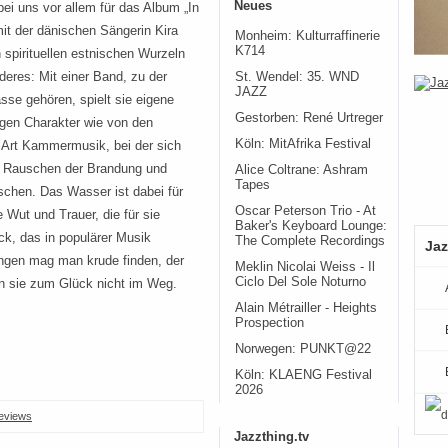
Neues
bei uns vor allem für das Album „In
t der dänischen Sängerin Kira
Monheim: Kulturraffinerie
K714
spirituellen estnischen Wurzeln
deres: Mit einer Band, zu der
St. Wendel: 35. WND
JAZZ
sse gehören, spielt sie eigene
Gestorben: René Urtreger
igen Charakter wie von den
Köln: MitAfrika Festival
 Art Kammermusik, bei der sich
s Rauschen der Brandung und
Alice Coltrane: Ashram
Tapes
chen. Das Wasser ist dabei für
Oscar Peterson Trio - At
 Wut und Trauer, die für sie
Baker's Keyboard Lounge:
k, das in populärer Musik
The Complete Recordings
Jaz
gungen mag man krude finden, der
Meklin Nicolai Weiss - Il
Ciclo Del Sole Noturno
n sie zum Glück nicht im Weg.
Alain Métrailler - Heights
Prospection
Norwegen: PUNKT@22
Köln: KLAENG Festival
2026
eviews
Jazzthing.tv