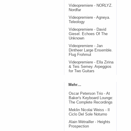
Videopremiere - NORLYZ.
Nordfar
Videopremiere - Agneya.
Teleology
Videopremiere - David
Giesel. Echoes Of The
Unknown
Videopremiere - Jan
Dintheer Large Ensemble.
Flug Frohmut
Videopremiere - Ella Zirina
& Teis Semey. Arpeggios
for Two Guitars
Mehr…
Oscar Peterson Trio - At
Baker's Keyboard Lounge:
The Complete Recordings
Meklin Nicolai Weiss - Il
Ciclo Del Sole Noturno
Alain Métrailler - Heights
Prospection