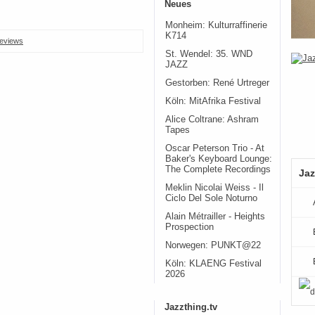
Neues
Monheim: Kulturraffinerie
K714
eviews
St. Wendel: 35. WND
JAZZ
Gestorben: René Urtreger
Köln: MitAfrika Festival
Alice Coltrane: Ashram
Tapes
Oscar Peterson Trio - At
Baker's Keyboard Lounge:
The Complete Recordings
Jaz
Meklin Nicolai Weiss - Il
Ciclo Del Sole Noturno
Alain Métrailler - Heights
Prospection
Norwegen: PUNKT@22
Köln: KLAENG Festival
2026
Jazzthing.tv