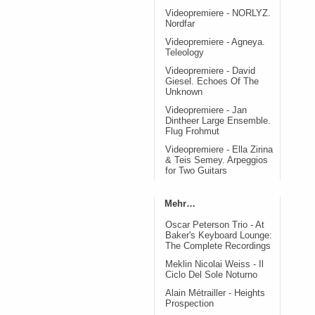
Videopremiere - NORLYZ.
Nordfar
Videopremiere - Agneya.
Teleology
Videopremiere - David
Giesel. Echoes Of The
Unknown
Videopremiere - Jan
Dintheer Large Ensemble.
Flug Frohmut
Videopremiere - Ella Zirina
& Teis Semey. Arpeggios
for Two Guitars
Mehr…
Oscar Peterson Trio - At
Baker's Keyboard Lounge:
The Complete Recordings
Meklin Nicolai Weiss - Il
Ciclo Del Sole Noturno
Alain Métrailler - Heights
Prospection