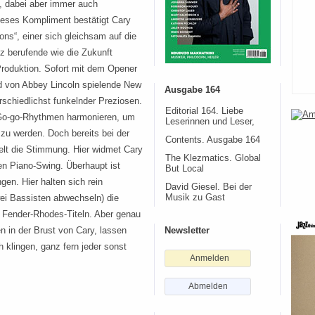
e, dabei aber immer auch
eses Kompliment bestätigt Cary
ions“, einer sich gleichsam auf die
zz berufende wie die Zukunft
roduktion. Sofort mit dem Opener
and von Abbey Lincoln spielende New
Ausgabe 164
erschiedlichst funkelnder Preziosen.
Editorial 164. Liebe
t Go-go-Rhythmen harmonieren, um
Leserinnen und Leser,
zu werden. Doch bereits bei der
Contents. Ausgabe 164
lt die Stimmung. Hier widmet Cary
The Klezmatics. Global
en Piano-Swing. Überhaupt ist
But Local
en. Hier halten sich rein
David Giesel. Bei der
wei Bassisten abwechseln) die
Musik zu Gast
– Fender-Rhodes-Titeln. Aber genau
n in der Brust von Cary, lassen
Newsletter
 klingen, ganz fern jeder sonst
Anmelden
Abmelden