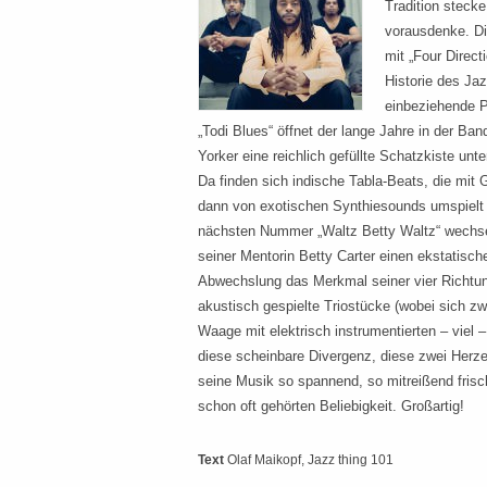
Tradition steck
vorausdenke. Di
mit „Four Direct
Historie des Ja
einbeziehende P
„Todi Blues“ öffnet der lange Jahre in der B
Yorker eine reichlich gefüllte Schatzkiste unt
Da finden sich indische Tabla-Beats, die mi
dann von exotischen Synthiesounds umspielt 
nächsten Nummer „Waltz Betty Waltz“ wechse
seiner Mentorin Betty Carter einen ekstatisch
Abwechslung das Merkmal seiner vier Richtung
akustisch gespielte Triostücke (wobei sich z
Waage mit elektrisch instrumentierten – viel 
diese scheinbare Divergenz, diese zwei Herze
seine Musik so spannend, so mitreißend frisch
schon oft gehörten Beliebigkeit. Großartig!
Text
Olaf Maikopf
, Jazz thing 101