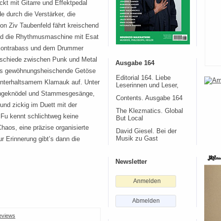
ckt mit Gitarre und Effektpedal
e durch die Verstärker, die
von Ziv Taubenfeld fährt kreischend
nd die Rhythmusmaschine mit Esat
Kontrabass und dem Drummer
rschiede zwischen Punk und Metal
Ausgabe 164
das gewöhnungsheischende Getöse
Editorial 164. Liebe
unterhaltsamem Klamauk auf. Unter
Leserinnen und Leser,
erngeknödel und Stammesgesänge,
Contents. Ausgabe 164
nd zickig im Duett mit der
The Klezmatics. Global
 Fu kennt schlichtweg keine
But Local
aos, eine präzise organisierte
David Giesel. Bei der
ur Erinnerung gibt’s dann die
Musik zu Gast
Newsletter
Anmelden
Abmelden
eviews