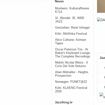
Neues
Monheim: Kulturraffinerie
K714
St. Wendel: 35. WND
JAZZ
Gestorben: René Urtreger
Köln: MitAfrika Festival
Alice Coltrane: Ashram
Tapes
Oscar Peterson Trio - At
Baker's Keyboard Lounge:
The Complete Recordings
Jaz
Meklin Nicolai Weiss - Il
Ciclo Del Sole Noturno
Alain Métrailler - Heights
Prospection
Norwegen: PUNKT@22
Köln: KLAENG Festival
2026
Jazzthing.tv