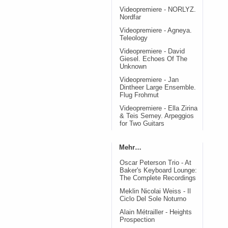
Videopremiere - NORLYZ.
Nordfar
Videopremiere - Agneya.
Teleology
Videopremiere - David
Giesel. Echoes Of The
Unknown
Videopremiere - Jan
Dintheer Large Ensemble.
Flug Frohmut
Videopremiere - Ella Zirina
& Teis Semey. Arpeggios
for Two Guitars
Mehr…
Oscar Peterson Trio - At
Baker's Keyboard Lounge:
The Complete Recordings
Meklin Nicolai Weiss - Il
Ciclo Del Sole Noturno
Alain Métrailler - Heights
Prospection