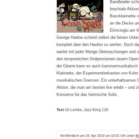
Bandleader schi
brachiale Akkord
Bassklarinette 
an die Decke u
Ekincioglu am 
George Hadow scheint selbst die feinen Unte
komplett über den Haufen zu werfen. Doch 
wartet mit jeder Menge Überraschungen und 
den temporeichen Stolpersteinen lauern Op
die Gitarre kann es auch kammermusikalisch u
Klarinette, der Experimentierkasten von Kuhn
musikalischen Grenzen. Ein unterhaltsames Ch
Aktion, die man am besten live erlebt – und z
Konserve für das heimische Sofa.
Text
Uli Lemke
, Jazz thing 128
Veröffentlicht am
29. Apr 2019 um 10:01 Uhr
unter
R