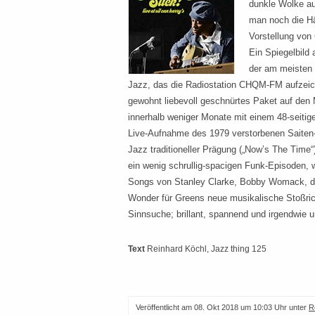
dunkle Wolke au
man noch die Hä
Vorstellung von 
Ein Spiegelbild 
der am meisten 
Jazz, das die Radiostation CHQM-FM aufzeic
gewohnt liebevoll geschnürtes Paket auf den M
innerhalb weniger Monate mit einem 48-seitige
Live-Aufnahme des 1979 verstorbenen Saiten
Jazz traditioneller Prägung („Now’s The Time
ein wenig schrullig-spacigen Funk-Episoden, 
Songs von Stanley Clarke, Bobby Womack, de
Wonder für Greens neue musikalische Stoßri
Sinnsuche; brillant, spannend und irgendwie u
Text
Reinhard Köchl
, Jazz thing 125
Veröffentlicht am
08. Okt 2018 um 10:03 Uhr
unter
R