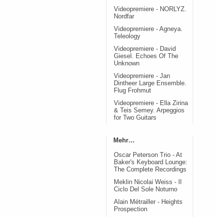
Videopremiere - NORLYZ.
Nordfar
Videopremiere - Agneya.
Teleology
Videopremiere - David
Giesel. Echoes Of The
Unknown
Videopremiere - Jan
Dintheer Large Ensemble.
Flug Frohmut
Videopremiere - Ella Zirina
& Teis Semey. Arpeggios
for Two Guitars
Mehr…
Oscar Peterson Trio - At
Baker's Keyboard Lounge:
The Complete Recordings
Meklin Nicolai Weiss - Il
Ciclo Del Sole Noturno
Alain Métrailler - Heights
Prospection