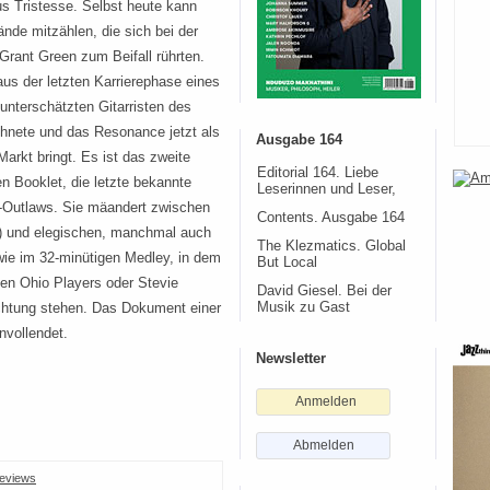
s Tristesse. Selbst heute kann
nde mitzählen, die sich bei der
Grant Green zum Beifall rührten.
aus der letzten Karrierephase eines
unterschätzten Gitarristen des
hnete und das Resonance jetzt als
Ausgabe 164
arkt bringt. Es ist das zweite
Editorial 164. Liebe
n Booklet, die letzte bekannte
Leserinnen und Leser,
-Outlaws. Sie mäandert zwischen
Contents. Ausgabe 164
“) und elegischen, manchmal auch
The Klezmatics. Global
wie im 32-minütigen Medley, in dem
But Local
n Ohio Players oder Stevie
David Giesel. Bei der
chtung stehen. Das Dokument einer
Musik zu Gast
nvollendet.
Newsletter
Anmelden
Abmelden
eviews