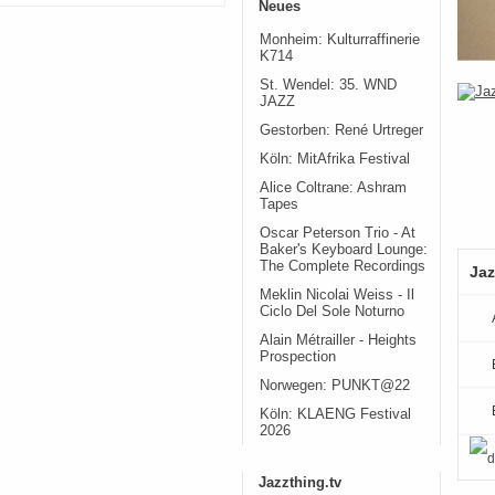
Neues
Monheim: Kulturraffinerie
K714
St. Wendel: 35. WND
JAZZ
Gestorben: René Urtreger
Köln: MitAfrika Festival
Alice Coltrane: Ashram
Tapes
Oscar Peterson Trio - At
Baker's Keyboard Lounge:
The Complete Recordings
Jaz
Meklin Nicolai Weiss - Il
Ciclo Del Sole Noturno
Alain Métrailler - Heights
Prospection
Norwegen: PUNKT@22
Köln: KLAENG Festival
2026
Jazzthing.tv