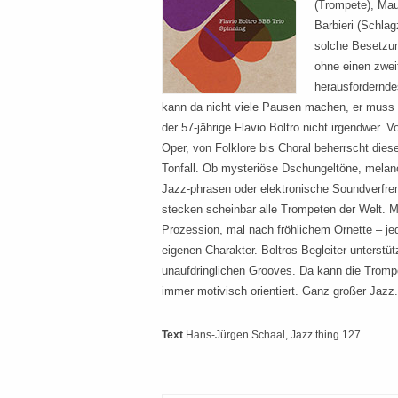
(Trompete), Mau
Barbieri (Schlag
solche Besetzu
ohne einen zweit
herausfordernde
kann da nicht viele Pausen machen, er muss 
der 57-jährige Flavio Boltro nicht irgendwer. 
Oper, von Folklore bis Choral beherrscht dies
Tonfall. Ob mysteriöse Dschungeltöne, melan
Jazz-phrasen oder elektronische Soundverfre
stecken scheinbar alle Trompeten der Welt. Ma
Prozession, mal nach fröhlichem Ornette – j
eigenen Charakter. Boltros Begleiter unterstütz
unaufdringlichen Grooves. Da kann die Trompet
immer motivisch orientiert. Ganz großer Jazz.
Text
Hans-Jürgen Schaal
, Jazz thing 127