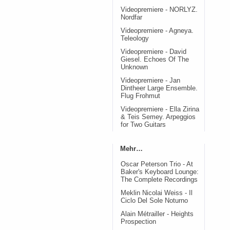
Videopremiere - NORLYZ.
Nordfar
Videopremiere - Agneya.
Teleology
Videopremiere - David
Giesel. Echoes Of The
Unknown
Videopremiere - Jan
Dintheer Large Ensemble.
Flug Frohmut
Videopremiere - Ella Zirina
& Teis Semey. Arpeggios
for Two Guitars
Mehr…
Oscar Peterson Trio - At
Baker's Keyboard Lounge:
The Complete Recordings
Meklin Nicolai Weiss - Il
Ciclo Del Sole Noturno
Alain Métrailler - Heights
Prospection