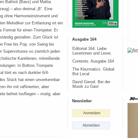
ro Battisti (Bass) und Mattia
zeug) – also dreimal „B“. Eine
ng ohne Harmonieinstrument und
en Melodiker zur Entlastung ist ein
s Format für einen Trompeter. Er
ständig gestalten. Zum Glück ist
Ausgabe 164
Von Free bis Pop, von Swing bis
Editorial 164. Liebe
er Supervirtuose so ziemlich jeden
Leserinnen und Leser,
cholische Kantilenen, mitreißende
Contents. Ausgabe 164
mdungen: In Boltros Trompete
The Klezmatics. Global
l tönt es nach dunkler 6/4-
But Local
edes Stück hat einen unverkennbar
David Giesel. Bei der
en ihn mit raffinierten, aber
Musik zu Gast
e befreit losfliegen – mutig, aber
Newsletter
Anmelden
Abmelden