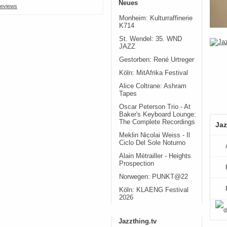
Neues
eviews
Monheim: Kulturraffinerie
K714
St. Wendel: 35. WND
JAZZ
Gestorben: René Urtreger
Köln: MitAfrika Festival
Alice Coltrane: Ashram
Tapes
Oscar Peterson Trio - At
Baker's Keyboard Lounge:
The Complete Recordings
Jaz
Meklin Nicolai Weiss - Il
Ciclo Del Sole Noturno
Alain Métrailler - Heights
Prospection
Norwegen: PUNKT@22
Köln: KLAENG Festival
2026
Jazzthing.tv