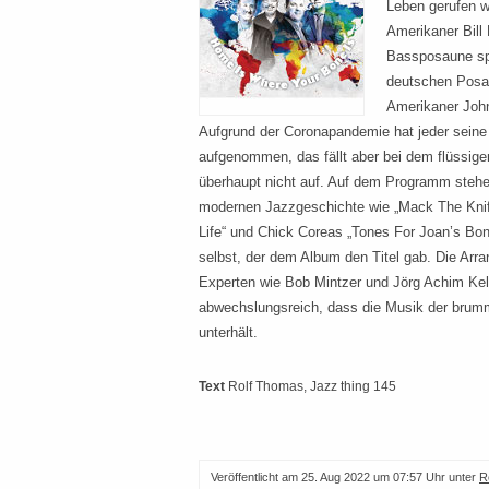
Leben gerufen w
Amerikaner Bil
Bassposaune sp
deutschen Posa
Amerikaner John
Aufgrund der Coronapandemie hat jeder seine
aufgenommen, das fällt aber bei dem flüssig
überhaupt nicht auf. Auf dem Programm stehe
modernen Jazzgeschichte wie „Mack The Knife
Life“ und Chick Coreas „Tones For Joan’s Bon
selbst, der dem Album den Titel gab. Die Arra
Experten wie Bob Mintzer und Jörg Achim Kel
abwechslungsreich, dass die Musik der brum
unterhält.
Text
Rolf Thomas
, Jazz thing 145
Veröffentlicht am
25. Aug 2022 um 07:57 Uhr
unter
R