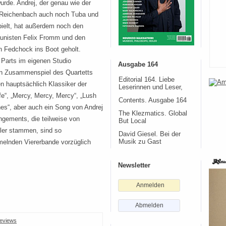
urde. Andrej, der genau wie der
l Reichenbach auch noch Tuba und
ielt, hat außerdem noch den
unisten Felix Fromm und den
 Fedchock ins Boot geholt.
 Parts im eigenen Studio
Ausgabe 164
en Zusammenspiel des Quartetts
Editorial 164. Liebe
n hauptsächlich Klassiker der
Leserinnen und Leser,
“, „Mercy, Mercy, Mercy“, „Lush
Contents. Ausgabe 164
es“, aber auch ein Song von Andrej
The Klezmatics. Global
ngements, die teilweise von
But Local
ler stammen, sind so
David Giesel. Bei der
melnden Viererbande vorzüglich
Musik zu Gast
Newsletter
Anmelden
Abmelden
eviews