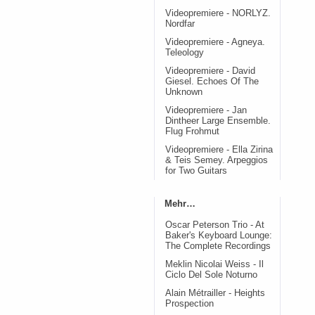
Videopremiere - NORLYZ.
Nordfar
Videopremiere - Agneya.
Teleology
Videopremiere - David
Giesel. Echoes Of The
Unknown
Videopremiere - Jan
Dintheer Large Ensemble.
Flug Frohmut
Videopremiere - Ella Zirina
& Teis Semey. Arpeggios
for Two Guitars
Mehr…
Oscar Peterson Trio - At
Baker's Keyboard Lounge:
The Complete Recordings
Meklin Nicolai Weiss - Il
Ciclo Del Sole Noturno
Alain Métrailler - Heights
Prospection