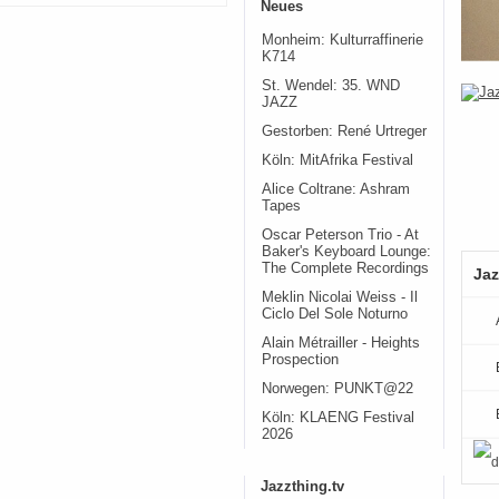
Neues
Monheim: Kulturraffinerie
K714
St. Wendel: 35. WND
JAZZ
Gestorben: René Urtreger
Köln: MitAfrika Festival
Alice Coltrane: Ashram
Tapes
Oscar Peterson Trio - At
Baker's Keyboard Lounge:
The Complete Recordings
Jaz
Meklin Nicolai Weiss - Il
Ciclo Del Sole Noturno
Alain Métrailler - Heights
Prospection
Norwegen: PUNKT@22
Köln: KLAENG Festival
2026
Jazzthing.tv