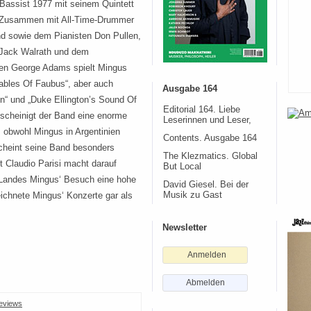
 Bassist 1977 mit seinem Quintett
. Zusammen mit All-Time-Drummer
d sowie dem Pianisten Don Pullen,
Jack Walrath und dem
ten George Adams spielt Mingus
ables Of Faubus“, aber auch
Ausgabe 164
“ und „Duke Ellington’s Sound Of
Editorial 164. Liebe
cheinigt der Band eine enorme
Leserinnen und Leser,
, obwohl Mingus in Argentinien
Contents. Ausgabe 164
cheint seine Band besonders
The Klezmatics. Global
t Claudio Parisi macht darauf
But Local
 Landes Mingus‘ Besuch eine hohe
David Giesel. Bei der
eichnete Mingus‘ Konzerte gar als
Musik zu Gast
Newsletter
Anmelden
Abmelden
eviews