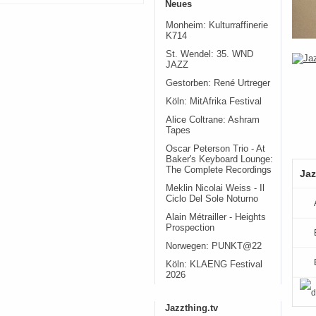
Neues
Monheim: Kulturraffinerie
K714
St. Wendel: 35. WND
JAZZ
Gestorben: René Urtreger
Köln: MitAfrika Festival
Alice Coltrane: Ashram
Tapes
Oscar Peterson Trio - At
Baker's Keyboard Lounge:
The Complete Recordings
Jaz
Meklin Nicolai Weiss - Il
Ciclo Del Sole Noturno
Alain Métrailler - Heights
Prospection
Norwegen: PUNKT@22
Köln: KLAENG Festival
2026
Jazzthing.tv