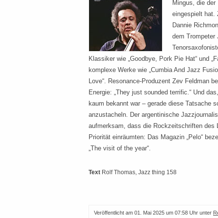
Mingus, die der
eingespielt hat
Dannie Richmon
dem Trompeter 
Tenorsaxofonis
Klassiker wie „Goodbye, Pork Pie Hat“ und „F
komplexe Werke wie „Cumbia And Jazz Fusion
Love“. Resonance-Produzent Zev Feldman bes
Energie: „They just sounded terrific.“ Und das
kaum bekannt war – gerade diese Tatsache s
anzustacheln. Der argentinische Jazzjournalis
aufmerksam, dass die Rockzeitschriften des
Priorität einräumten: Das Magazin „Pelo“ bez
„The visit of the year“.
Text
Rolf Thomas
, Jazz thing 158
Veröffentlicht am
01. Mai 2025 um 07:58 Uhr
unter
R