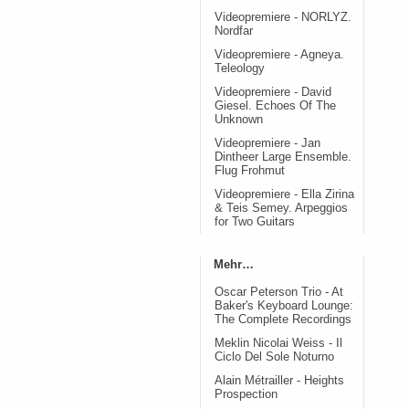
Videopremiere - NORLYZ.
Nordfar
Videopremiere - Agneya.
Teleology
Videopremiere - David
Giesel. Echoes Of The
Unknown
Videopremiere - Jan
Dintheer Large Ensemble.
Flug Frohmut
Videopremiere - Ella Zirina
& Teis Semey. Arpeggios
for Two Guitars
Mehr…
Oscar Peterson Trio - At
Baker's Keyboard Lounge:
The Complete Recordings
Meklin Nicolai Weiss - Il
Ciclo Del Sole Noturno
Alain Métrailler - Heights
Prospection