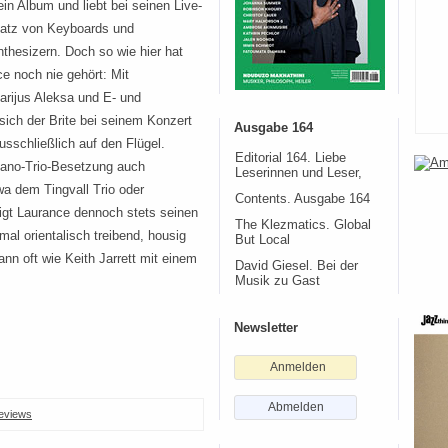
n Album und liebt bei seinen Live-
atz von Keyboards und
thesizern. Doch so wie hier hat
e noch nie gehört: Mit
rijus Aleksa und E- und
sich der Brite bei seinem Konzert
Ausgabe 164
sschließlich auf den Flügel.
Editorial 164. Liebe
iano-Trio-Besetzung auch
Leserinnen und Leser,
wa dem Tingvall Trio oder
Contents. Ausgabe 164
igt Laurance dennoch stets seinen
The Klezmatics. Global
al orientalisch treibend, housig
But Local
dann oft wie Keith Jarrett mit einem
David Giesel. Bei der
Musik zu Gast
Newsletter
Anmelden
Abmelden
eviews