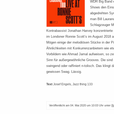
WDR Big Band ei
Shows den Eins
abgedrehten Syn
man Bill Lauranc
Schlagzeuger Ma
Kontrabassist Jonathan Harvey konzentrierte 
im Londoner Ronnie Scott’s im August 2018 au
Mögen einige der melodiösen Stücke in der P
Ähnlichkeiten mit Konkurrenzanbietern wie et
Vorbildern wie Ahmad Jamal aufweisen, so ze
Sinn für außergewöhnliche Grooves. Die sind m
swingend oder raffiniert n-tolisch. Das klingt 
gewissen Swag. Lässig.
Text
Josef Engels
, Jazz thing 133
Veröffentlicht am
04. Mai 2020 um 10:03 Uhr
unter
R