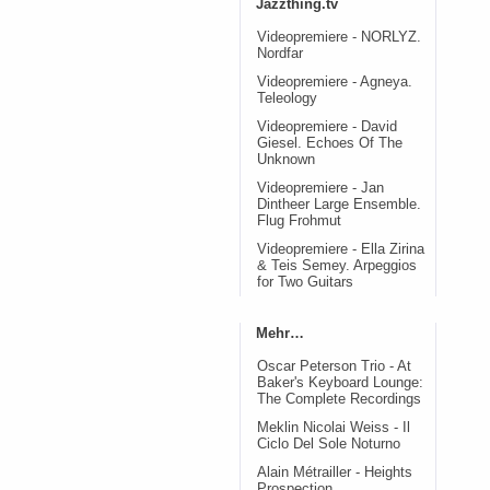
Jazzthing.tv
Videopremiere - NORLYZ.
Nordfar
Videopremiere - Agneya.
Teleology
Videopremiere - David
Giesel. Echoes Of The
Unknown
Videopremiere - Jan
Dintheer Large Ensemble.
Flug Frohmut
Videopremiere - Ella Zirina
& Teis Semey. Arpeggios
for Two Guitars
Mehr…
Oscar Peterson Trio - At
Baker's Keyboard Lounge:
The Complete Recordings
Meklin Nicolai Weiss - Il
Ciclo Del Sole Noturno
Alain Métrailler - Heights
Prospection