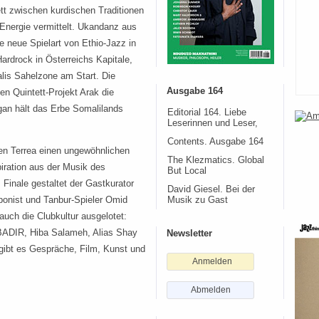
tt zwischen kurdischen Traditionen
Energie vermittelt. Ukandanz aus
e neue Spielart von Ethio-Jazz in
ardrock in Österreichs Kapitale,
alis Sahelzone am Start. Die
Ausgabe 164
len Quintett-Projekt Arak die
an hält das Erbe Somalilands
Editorial 164. Liebe
Leserinnen und Leser,
Contents. Ausgabe 164
en Terrea einen ungewöhnlichen
The Klezmatics. Global
piration aus der Musik des
But Local
Finale gestaltet der Gastkurator
David Giesel. Bei der
onist und Tanbur-Spieler Omid
Musik zu Gast
auch die Clubkultur ausgelotet:
ABADIR, Hiba Salameh, Alias Shay
Newsletter
gibt es Gespräche, Film, Kunst und
Anmelden
Abmelden