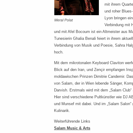
mit ihrem Quarte
und roher Blues-
Lyon bringen ein
Meral Polat
Verbindung mit H
und mit Afel Bocoum ist ein Altmeister aus M
Tunesierin Ghalia Benali feiert in ihrem aktuel
Verbindung von Musik und Poesie, Sahra Halg
hoch.
Mit dem mikrotonalen Keyboard Claviton werf
Blick auf den Iran, und Zençir empfangen Ins
moldawischen Prinzen Dimitrie Candemir. Das 
von Salam, der in Wien lebende Sänger, Komp
Darvish. Erstmals wird mit dem „Salam Club“ 
Hier sind verschiedene Pultkünstler wie DJ 
und Munsef mit dabei. Und im „Salam Salon“ 
Kulinarik.
Weiterführende Links
Salam Music & Arts