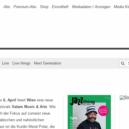
Abo
Premium-Abo
Shop
Einzelheft
Mediadaten / Anzeigen
Media Ki
Live
Live things
Next Generation
is
6. April
feiert
Wien
eine neue
stivals
Salam Music & Arts
. Wie
ch der Fokus auf zumeist neue
rabischen und nahöstlichen
st ist die Kurdin Meral Polat, die