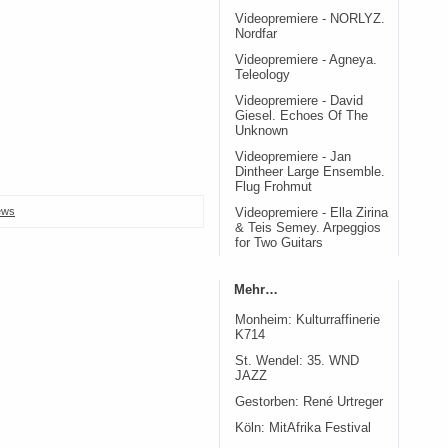
Videopremiere - NORLYZ.
Nordfar
Videopremiere - Agneya.
Teleology
Videopremiere - David
Giesel. Echoes Of The
Unknown
Videopremiere - Jan
Dintheer Large Ensemble.
Flug Frohmut
ews
Videopremiere - Ella Zirina
& Teis Semey. Arpeggios
for Two Guitars
Mehr…
Monheim: Kulturraffinerie
K714
St. Wendel: 35. WND
JAZZ
Gestorben: René Urtreger
Köln: MitAfrika Festival