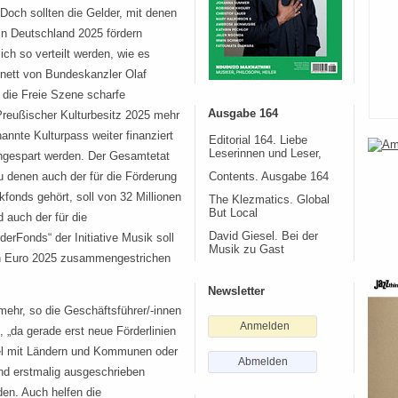
Doch sollten die Gelder, mit denen
in Deutschland 2025 fördern
ich so verteilt werden, wie es
inett von Bundeskanzler Olaf
 die Freie Szene scharfe
Ausgabe 164
 Preußischer Kulturbesitz 2025 mehr
nnte Kulturpass weiter finanziert
Editorial 164. Liebe
Leserinnen und Leser,
 eingespart werden. Der Gesamtetat
 denen auch der für die Förderung
Contents. Ausgabe 164
fonds gehört, soll von 32 Millionen
The Klezmatics. Global
But Local
d auch der für die
David Giesel. Bei der
erFonds“ der Initiative Musik soll
Musik zu Gast
nen Euro 2025 zusammengestrichen
Newsletter
 mehr, so die Geschäftsführer/-innen
Anmelden
 „da gerade erst neue Förderlinien
l mit Ländern und Kommunen oder
Abmelden
und erstmalig ausgeschrieben
den. Auch helfen die