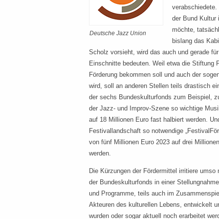
verabschiedete. 
der Bund Kultur 
möchte, tatsächl
Deutsche Jazz Union
bislang das Kab
Scholz vorsieht, wird das auch und gerade für
Einschnitte bedeuten. Weil etwa die Stiftung
Förderung bekommen soll und auch der sogena
wird, soll an anderen Stellen teils drastisch
der sechs Bundeskulturfonds zum Beispiel, zu
der Jazz- und Improv-Szene so wichtige Musik
auf 18 Millionen Euro fast halbiert werden. Un
Festivallandschaft so notwendige „FestivalFörd
von fünf Millionen Euro 2023 auf drei Millio
werden.
Die Kürzungen der Fördermittel irritiere umso
der Bundeskulturfonds in einer Stellungnahme,
und Programme, teils auch im Zusammenspie
Akteuren des kulturellen Lebens, entwickelt 
wurden oder sogar aktuell noch erarbeitet wer