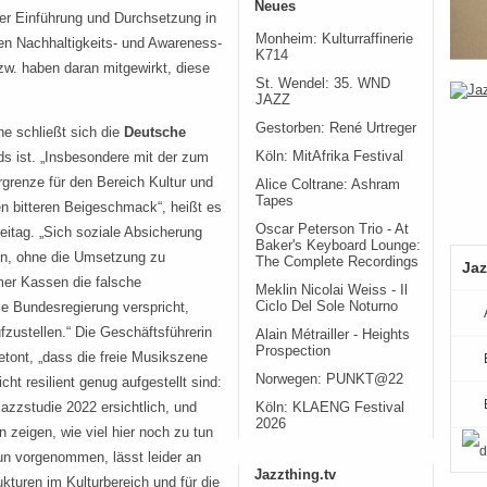
Neues
der Einführung und Durchsetzung in
Monheim: Kulturraffinerie
en Nachhaltigkeits- und Awareness-
K714
w. haben daran mitgewirkt, diese
St. Wendel: 35. WND
JAZZ
Gestorben: René Urtreger
e schließt sich die
Deutsche
Köln: MitAfrika Festival
ds ist. „Insbesondere mit der zum
rgrenze für den Bereich Kultur und
Alice Coltrane: Ashram
Tapes
n bitteren Beigeschmack“, heißt es
Oscar Peterson Trio - At
eitag. „Sich soziale Absicherung
Baker's Keyboard Lounge:
ben, ohne die Umsetzung zu
The Complete Recordings
Jaz
mer Kassen die falsche
Meklin Nicolai Weiss - Il
Ciclo Del Sole Noturno
e Bundesregierung verspricht,
fzustellen.“ Die Geschäftsführerin
Alain Métrailler - Heights
Prospection
betont, „dass die freie Musikszene
Norwegen: PUNKT@22
t resilient genug aufgestellt sind:
zzstudie 2022 ersichtlich, und
Köln: KLAENG Festival
2026
n zeigen, wie viel hier noch zu tun
un vorgenommen, lässt leider an
Jazzthing.tv
turen im Kulturbereich und für die