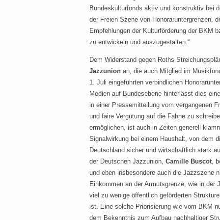
Bundeskulturfonds aktiv und konstruktiv bei 
der Freien Szene von Honoraruntergrenzen, d
Empfehlungen der Kulturförderung der BKM bz
zu entwickeln und auszugestalten.“
Dem Widerstand gegen Roths Streichungsplän
Jazzunion
an, die auch Mitglied im Musikfon
1. Juli eingeführten verbindlichen Honorarunte
Medien auf Bundesebene hinterlässt dies eine
in einer Pressemitteilung vom vergangenen Fr
und faire Vergütung auf die Fahne zu schrei
ermöglichen, ist auch in Zeiten generell klam
Signalwirkung bei einem Haushalt, von dem di
Deutschland sicher und wirtschaftlich stark au
der Deutschen Jazzunion,
Camille Buscot
, 
und eben insbesondere auch die Jazzszene nich
Einkommen an der Armutsgrenze, wie in der Ja
viel zu wenige öffentlich geförderten Strukture
ist. Eine solche Priorisierung wie vom BKM n
dem Bekenntnis zum Aufbau nachhaltiger Struk