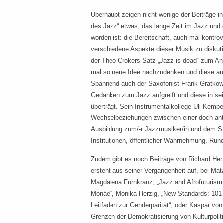
Überhaupt zeigen nicht wenige der Beiträge i
des Jazz“ etwas, das lange Zeit im Jazz und 
worden ist: die Bereitschaft, auch mal kontr
verschiedene Aspekte dieser Musik zu diskuti
der Theo Crokers Satz „Jazz is dead“ zum An
mal so neue Idee nachzudenken und diese auc
Spannend auch der Saxofonist Frank Gratkows
Gedanken zum Jazz aufgreift und diese in se
überträgt. Sein Instrumentalkollege Uli Kempe
Wechselbeziehungen zwischen einer doch anti-
Ausbildung zum/-r Jazzmusiker/in und dem S
Institutionen, öffentlicher Wahrnehmung, Rund
Zudem gibt es noch Beiträge von Richard Herz
ersteht aus seiner Vergangenheit auf, bei Ma
Magdalena Fürnkranz, „Jazz and Afrofuturis
Monáe“, Monika Herzig, „New Standards: 101 A
Leitfaden zur Genderparität“, oder Kaspar von
Grenzen der Demokratisierung von Kulturpolitik