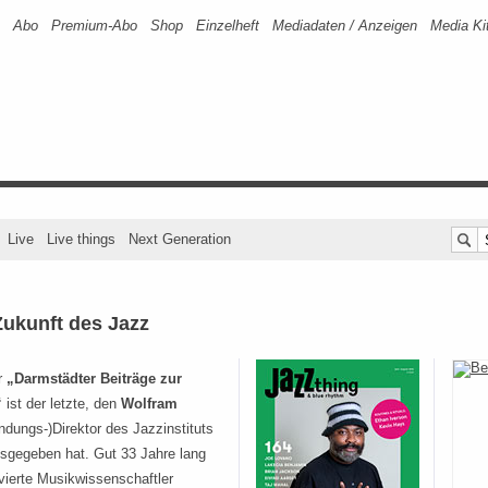
Abo
Premium-Abo
Shop
Einzelheft
Mediadaten / Anzeigen
Media Ki
Live
Live things
Next Generation
Zukunft des Jazz
r
„Darmstädter Beiträge zur
“
ist der letzte, den
Wolfram
ndungs-)Direktor des Jazzinstituts
sgegeben hat. Gut 33 Jahre lang
vierte Musikwissenschaftler