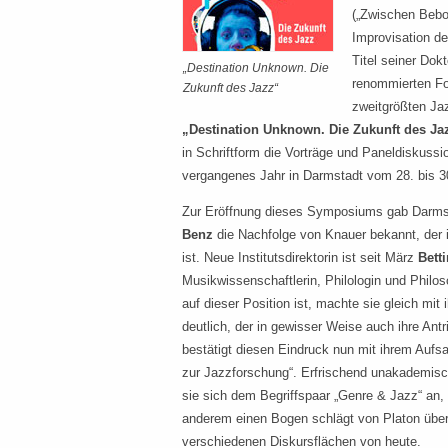
(„Zwischen Bebo
Improvisation d
Titel seiner Dokt
„Destination Unknown. Die
renommierten Fo
Zukunft des Jazz“
zweitgrößten Jaz
„Destination Unknown. Die Zukunft des Ja
in Schriftform die Vorträge und Paneldiskuss
vergangenes Jahr in Darmstadt vom 28. bis 3
Zur Eröffnung dieses Symposiums gab Darms
Benz
die Nachfolge von Knauer bekannt, der 
ist. Neue Institutsdirektorin ist seit März
Bett
Musikwissenschaftlerin, Philologin und Philos
auf dieser Position ist, machte sie gleich mi
deutlich, der in gewisser Weise auch ihre Ant
bestätigt diesen Eindruck nun mit ihrem Aufsa
zur Jazzforschung“. Erfrischend unakademisch
sie sich dem Begriffspaar „Genre & Jazz“ an, 
anderem einen Bogen schlägt von Platon über
verschiedenen Diskursflächen von heute.