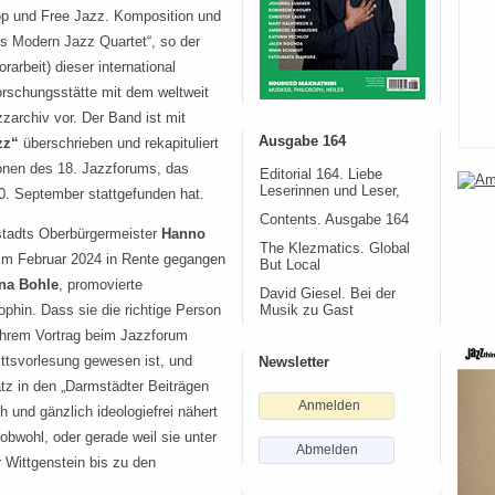
p und Free Jazz. Komposition und
es Modern Jazz Quartet“, so der
orarbeit) dieser international
rschungsstätte mit dem weltweit
zarchiv vor. Der Band ist mit
Ausgabe 164
zz“
überschrieben und rekapituliert
ionen des 18. Jazzforums, das
Editorial 164. Liebe
Leserinnen und Leser,
0. September stattgefunden hat.
Contents. Ausgabe 164
tadts Oberbürgermeister
Hanno
The Klezmatics. Global
im Februar 2024 in Rente gegangen
But Local
ina Bohle
, promovierte
David Giesel. Bei der
ophin. Dass sie die richtige Person
Musik zu Gast
t ihrem Vortrag beim Jazzforum
rittsvorlesung gewesen ist, und
Newsletter
tz in den „Darmstädter Beiträgen
Anmelden
 und gänzlich ideologiefrei nähert
obwohl, oder gerade weil sie unter
Abmelden
 Wittgenstein bis zu den