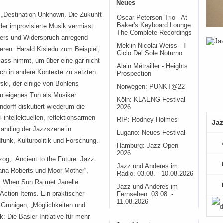
Neues
n „Destination Unknown. Die Zukunft
Oscar Peterson Trio - At
Baker's Keyboard Lounge:
der improvisierte Musik vermisst
The Complete Recordings
overs und Widerspruch anregend
Meklin Nicolai Weiss - Il
eren. Harald Kisiedu zum Beispiel,
Ciclo Del Sole Noturno
lass nimmt, um über eine gar nicht
Alain Métrailler - Heights
h in andere Kontexte zu setzten.
Prospection
ki, der einige von Bohlens
Norwegen: PUNKT@22
in eigenes Tun als Musiker
Köln: KLAENG Festival
ndorff diskutiert wiederum die
2026
intellektuellen, reflektionsarmen
RIP: Rodney Holmes
Jaz
tanding der Jazzszene in
Lugano: Neues Festival
funk, Kulturpolitik und Forschung.
Hamburg: Jazz Open
2026
og, „Ancient to the Future. Jazz
Jazz und Anderes im
tana Roberts und Moor Mother“,
Radio. 03.08. - 10.08.2026
m. When Sun Ra met Janelle
Jazz und Anderes im
ction Items. Ein praktischer
Fernsehen. 03.08. -
11.08.2026
 Grünigen, „Möglichkeiten und
: Die Basler Initiative für mehr