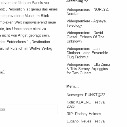
Jazzthing.tv
nd verschriftlichten Panels vor
ebt: „Persönlich ist genau das eines
Videopremiere - NORLYZ.
Nordfar
ie improvisierte Musik im Blick
Videopremiere - Agneya.
omplexen Welt improvisierend neue
Teleology
te, ins Unbekannte nicht zu
Videopremiere - David
 nicht von Angst geprägt sein,
Giesel. Echoes Of The
Unknown
 des Entdeckens.“
„
Destination
n, ist kürzlich im
Wolke Verlag
Videopremiere - Jan
Dintheer Large Ensemble.
Flug Frohmut
Videopremiere - Ella Zirina
& Teis Semey. Arpeggios
zz“
for Two Guitars
Mehr…
Norwegen: PUNKT@22
Köln: KLAENG Festival
2026
ews
RIP: Rodney Holmes
Lugano: Neues Festival