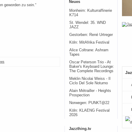
Neues
n geworden zu sein.“
Monheim: Kulturraffinerie
K714
St. Wendel: 35. WND
JAZZ
Gestorben: René Urtreger
Köln: MitAfrika Festival
Alice Coltrane: Ashram
Tapes
ews
Oscar Peterson Trio - At
Baker's Keyboard Lounge:
The Complete Recordings
Jaz
Meklin Nicolai Weiss - Il
Ciclo Del Sole Noturno
Alain Métrailler - Heights
Prospection
Norwegen: PUNKT@22
Köln: KLAENG Festival
2026
Jazzthing.tv