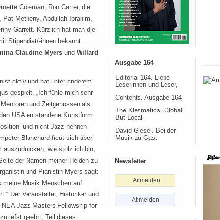
rnette Coleman, Ron Carter, die
, Pat Metheny, Abdullah Ibrahim,
enny Garrett. Kürzlich hat man die
it Stipendiat/-innen bekannt
Amina Claudine Myers
und
Willard
Ausgabe 164
Editorial 164. Liebe
onist aktiv und hat unter anderem
Leserinnen und Leser,
s gespielt. „Ich fühle mich sehr
Contents. Ausgabe 164
 Mentoren und Zeitgenossen als
The Klezmatics. Global
n den USA entstandene Kunstform
But Local
position‘ und nicht Jazz nennen
David Giesel. Bei der
mpeter Blanchard freut sich über
Musik zu Gast
 auszudrücken, wie stolz ich bin,
 Seite der Namen meiner Helden zu
Newsletter
rganistin und Pianistin Myers sagt:
Anmelden
ss meine Musik Menschen auf
rt.“ Der Veranstalter, Historiker und
Abmelden
n NEA Jazz Masters Fellowship for
zutiefst geehrt, Teil dieses