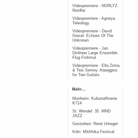
Videopremiere - NORLYZ.
Nordfar
Videopremiere - Agneya.
Teleology
Videopremiere - David
Giesel. Echoes Of The
Unknown
Videopremiere - Jan
Dintheer Large Ensemble.
Flug Frohmut
Videopremiere - Ella Zirina
& Teis Semey. Arpeggios
for Two Guitars
Mehr…
Monheim: Kulturraffinerie
K714
St. Wendel: 35. WND
JAZZ
Gestorben: René Urtreger
Köln: MitAfrika Festival