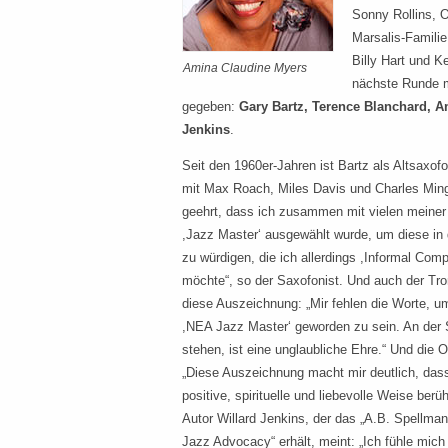
Sonny Rollins, O
Marsalis-Familie
Billy Hart und K
Amina Claudine Myers
nächste Runde m
gegeben:
Gary Bartz, Terence Blanchard, 
Jenkins
.
Seit den 1960er-Jahren ist Bartz als Altsaxof
mit Max Roach, Miles Davis und Charles Mingu
geehrt, dass ich zusammen mit vielen meiner
,Jazz Master‘ ausgewählt wurde, um diese i
zu würdigen, die ich allerdings ,Informal Com
möchte“, so der Saxofonist. Und auch der Tro
diese Auszeichnung: „Mir fehlen die Worte, um
,NEA Jazz Master‘ geworden zu sein. An der
stehen, ist eine unglaubliche Ehre.“ Und die O
„Diese Auszeichnung macht mir deutlich, da
positive, spirituelle und liebevolle Weise berüh
Autor Willard Jenkins, der das „A.B. Spellma
Jazz Advocacy“ erhält, meint: „Ich fühle mich 