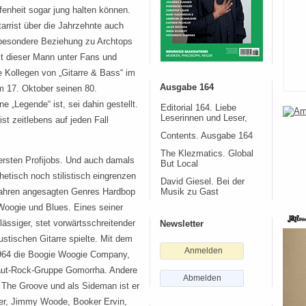
fenheit sogar jung halten können.
tarrist über die Jahrzehnte auch
besondere Beziehung zu Archtops
st dieser Mann unter Fans und
e Kollegen von „Gitarre & Bass“ im
Ausgabe 164
m 17. Oktober seinen 80.
ne „Legende“ ist, sei dahin gestellt.
Editorial 164. Liebe
Leserinnen und Leser,
st zeitlebens auf jeden Fall
Contents. Ausgabe 164
The Klezmatics. Global
 ersten Profijobs. Und auch damals
But Local
thetisch noch stilistisch eingrenzen
David Giesel. Bei der
Jahren angesagten Genres Hardbop
Musik zu Gast
Woogie und Blues. Eines seiner
ässiger, stet vorwärtsschreitender
Newsletter
ustischen Gitarre spielte. Mit dem
Anmelden
1964 die Boogie Woogie Company,
Kraut-Rock-Gruppe Gomorrha. Andere
Abmelden
 The Groove und als Sideman ist er
ner, Jimmy Woode, Booker Ervin,