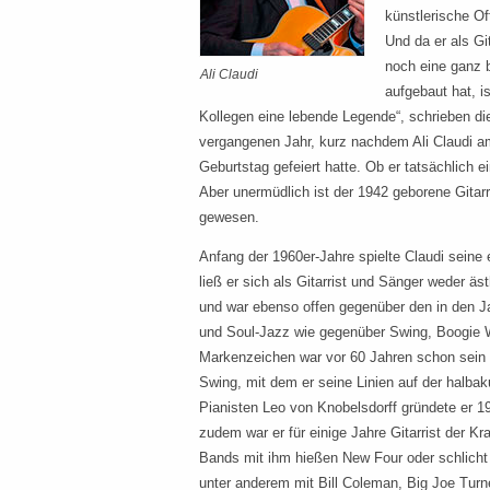
künstlerische Of
Und da er als Gi
noch eine ganz 
Ali Claudi
aufgebaut hat, i
Kollegen eine lebende Legende“, schrieben di
vergangenen Jahr, kurz nachdem Ali Claudi a
Geburtstag gefeiert hatte. Ob er tatsächlich ei
Aber unermüdlich ist der 1942 geborene Gitarri
gewesen.
Anfang der 1960er-Jahre spielte Claudi seine
ließ er sich als Gitarrist und Sänger weder äs
und war ebenso offen gegenüber den in den 
und Soul-Jazz wie gegenüber Swing, Boogie 
Markenzeichen war vor 60 Jahren schon sein l
Swing, mit dem er seine Linien auf der halbak
Pianisten Leo von Knobelsdorff gründete er 
zudem war er für einige Jahre Gitarrist der 
Bands mit ihm hießen New Four oder schlicht
unter anderem mit Bill Coleman, Big Joe Tur