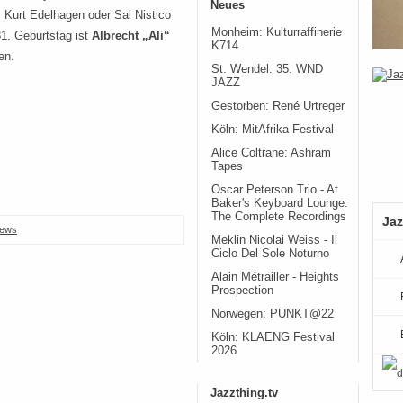
Neues
 Kurt Edelhagen oder Sal Nistico
Monheim: Kulturraffinerie
1. Geburtstag ist
Albrecht „Ali“
K714
en.
St. Wendel: 35. WND
JAZZ
Gestorben: René Urtreger
Köln: MitAfrika Festival
Alice Coltrane: Ashram
Tapes
Oscar Peterson Trio - At
Baker's Keyboard Lounge:
The Complete Recordings
Jaz
ews
Meklin Nicolai Weiss - Il
Ciclo Del Sole Noturno
Alain Métrailler - Heights
Prospection
Norwegen: PUNKT@22
Köln: KLAENG Festival
2026
Jazzthing.tv