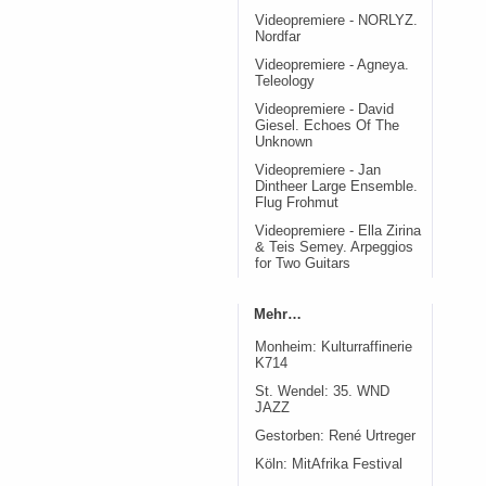
Videopremiere - NORLYZ.
Nordfar
Videopremiere - Agneya.
Teleology
Videopremiere - David
Giesel. Echoes Of The
Unknown
Videopremiere - Jan
Dintheer Large Ensemble.
Flug Frohmut
Videopremiere - Ella Zirina
& Teis Semey. Arpeggios
for Two Guitars
Mehr…
Monheim: Kulturraffinerie
K714
St. Wendel: 35. WND
JAZZ
Gestorben: René Urtreger
Köln: MitAfrika Festival