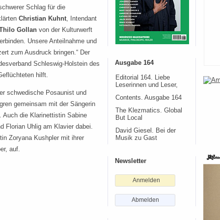
schwerer Schlag für die
klärten
Christian Kuhnt
, Intendant
Thilo Gollan
von der Kulturwerft
verbinden. Unsere Anteilnahme und
zert zum Ausdruck bringen.“ Der
Ausgabe 164
esverband Schleswig-Holstein des
flüchteten hilft.
Editorial 164. Liebe
Leserinnen und Leser,
der schwedische Posaunist und
Contents. Ausgabe 164
ndgren gemeinsam mit der Sängerin
The Klezmatics. Global
Auch die Klarinettistin Sabine
But Local
 Florian Uhlig am Klavier dabei.
David Giesel. Bei der
in Zoryana Kushpler mit ihrer
Musik zu Gast
er, auf.
Newsletter
Anmelden
Abmelden