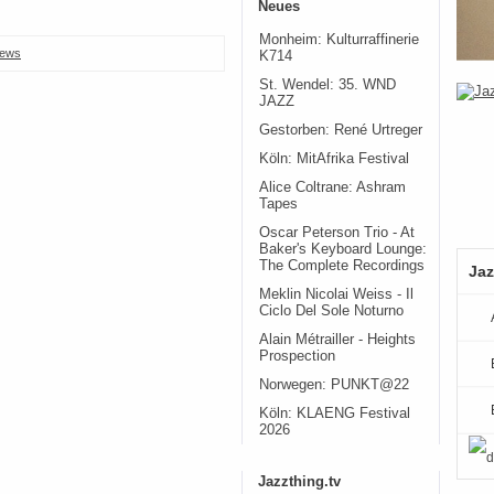
Neues
Monheim: Kulturraffinerie
ews
K714
St. Wendel: 35. WND
JAZZ
Gestorben: René Urtreger
Köln: MitAfrika Festival
Alice Coltrane: Ashram
Tapes
Oscar Peterson Trio - At
Baker's Keyboard Lounge:
The Complete Recordings
Jaz
Meklin Nicolai Weiss - Il
Ciclo Del Sole Noturno
Alain Métrailler - Heights
Prospection
Norwegen: PUNKT@22
Köln: KLAENG Festival
2026
Jazzthing.tv