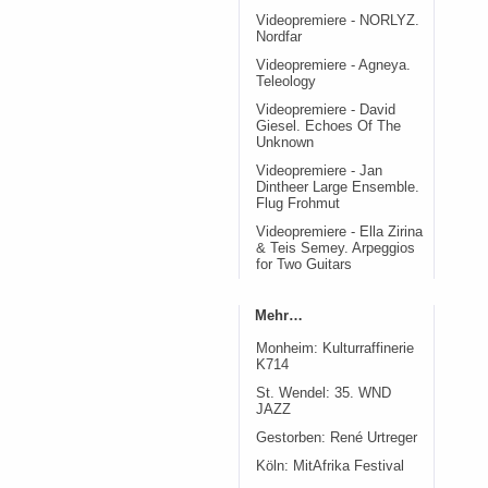
Videopremiere - NORLYZ.
Nordfar
Videopremiere - Agneya.
Teleology
Videopremiere - David
Giesel. Echoes Of The
Unknown
Videopremiere - Jan
Dintheer Large Ensemble.
Flug Frohmut
Videopremiere - Ella Zirina
& Teis Semey. Arpeggios
for Two Guitars
Mehr…
Monheim: Kulturraffinerie
K714
St. Wendel: 35. WND
JAZZ
Gestorben: René Urtreger
Köln: MitAfrika Festival