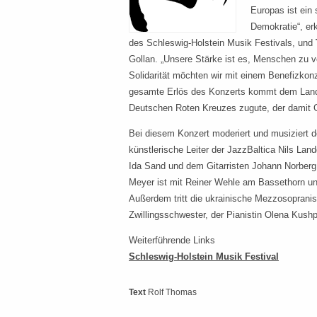
Europas ist ein 
Demokratie“, er
des Schleswig-Holstein Musik Festivals, und
Gollan. „Unsere Stärke ist es, Menschen zu 
Solidarität möchten wir mit einem Benefizkon
gesamte Erlös des Konzerts kommt dem Land
Deutschen Roten Kreuzes zugute, der damit Ge
Bei diesem Konzert moderiert und musiziert 
künstlerische Leiter der JazzBaltica Nils La
Ida Sand und dem Gitarristen Johann Norberg. 
Meyer ist mit Reiner Wehle am Bassethorn und
Außerdem tritt die ukrainische Mezzosopranist
Zwillingsschwester, der Pianistin Olena Kushp
Weiterführende Links
Schleswig-Holstein Musik Festival
Text
Rolf Thomas