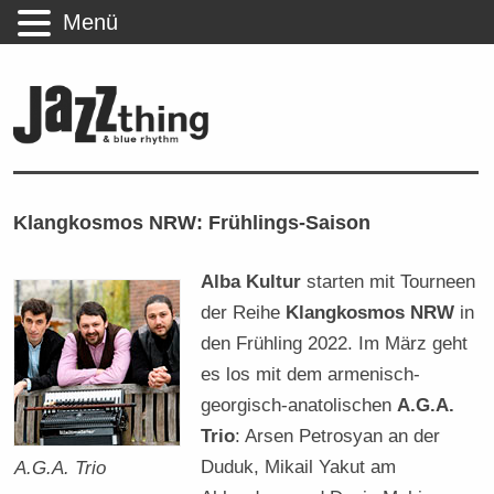
Menü
Klangkosmos NRW: Frühlings-Saison
Alba Kultur
starten mit Tourneen
der Reihe
Klangkosmos NRW
in
den Frühling 2022. Im März geht
es los mit dem armenisch-
georgisch-anatolischen
A.G.A.
Trio
: Arsen Petrosyan an der
Duduk, Mikail Yakut am
A.G.A. Trio