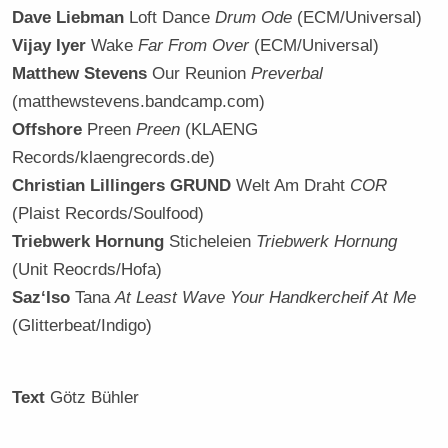
Dave Liebman
Loft Dance
Drum Ode
(ECM/Universal)
Vijay Iyer
Wake
Far From Over
(ECM/Universal)
Matthew Stevens
Our Reunion
Preverbal
(matthewstevens.bandcamp.com)
Offshore
Preen
Preen
(KLAENG
Records/klaengrecords.de)
Christian Lillingers GRUND
Welt Am Draht
COR
(Plaist Records/Soulfood)
Triebwerk Hornung
Sticheleien
Triebwerk Hornung
(Unit Reocrds/Hofa)
Saz‘Iso
Tana
At Least Wave Your Handkercheif At Me
(Glitterbeat/Indigo)
Text
Götz Bühler