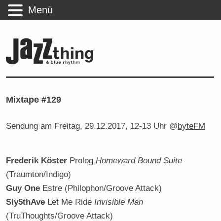
Menü
Mixtape #129
Sendung am Freitag, 29.12.2017, 12-13 Uhr @
byteFM
Frederik Köster
Prolog
Homeward Bound Suite
(Traumton/Indigo)
Guy One
Estre (Philophon/Groove Attack)
Sly5thAve
Let Me Ride
Invisible Man
(TruThoughts/Groove Attack)