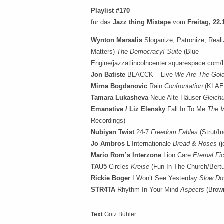
Playlist #170
für das
Jazz thing Mixtape
vom
Freitag, 22.
Wynton Marsalis
Sloganize, Patronize, Reali
Matters)
The Democracy! Suite
(Blue
Engine/jazzatlincolncenter.squarespace.com/b
Jon Batiste
BLACCK – Live
We Are The Gol
Mirna Bogdanovic
Rain
Confrontation
(KLAEN
Tamara Lukasheva
Neue Alte Häuser
Gleich
Emanative / Liz Elensky
Fall In To Me
The V
Recordings)
Nubiyan Twist
24-7
Freedom Fables
(Strut/In
Jo Ambros
L‘Internationale
Bread & Roses
(
Mario Rom’s Interzone
Lion Care
Eternal Fic
TAU5
Circles
Kreise
(Fun In The Church/Bert
Rickie Boger
I Won’t See Yesterday
Slow Do
STR4TA
Rhythm In Your Mind
Aspects
(Brow
Text
Götz Bühler