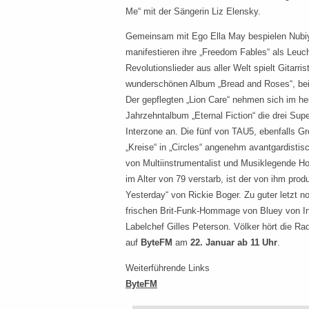
Me“ mit der Sängerin Liz Elensky.
Gemeinsam mit Ego Ella May bespielen Nubiya
manifestieren ihre „Freedom Fables“ als Leuc
Revolutionslieder aus aller Welt spielt Gitarr
wunderschönen Album „Bread and Roses“, bei u
Der gepflegten „Lion Care“ nehmen sich im h
Jahrzehntalbum „Eternal Fiction“ die drei Su
Interzone an. Die fünf von TAU5, ebenfalls Gr
„Kreise“ in „Circles“ angenehm avantgardistisc
von Multiinstrumentalist und Musiklegende H
im Alter von 79 verstarb, ist der von ihm pro
Yesterday“ von Rickie Boger. Zu guter letzt 
frischen Brit-Funk-Hommage von Bluey von I
Labelchef Gilles Peterson. Völker hört die R
auf
ByteFM
am
22. Januar ab 11 Uhr
.
Weiterführende Links
ByteFM