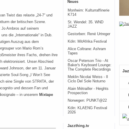
Neues
Monheim: Kulturraffinerie
K714
n Twist das relaxte „24-7“ und
htturm der britischen Szene.
St. Wendel: 35. WND
JAZZ
ist Jo Ambros auf seinem
Gestorben: René Urtreger
ns die „Internationale“ in Dub.
Köln: MitAfrika Festival
eutigen Auszug aus dem
pergrouper von Mario Rom’s
Alice Coltrane: Ashram
Tapes
oßmeister ihres Fachs, drehen ihre
Oscar Peterson Trio - At
h elektronisiert. Unser Abschied
Baker's Keyboard Lounge:
oward Johnson, der am 11. Januar
The Complete Recordings
Jaz
duzierte Soul-Song „I Won’t See
Meklin Nicolai Weiss - Il
Ciclo Del Sole Noturno
noch eine Single von STR4TA, der
ncognito und dessen Fan und
Alain Métrailler - Heights
Prospection
adiosignale – in unserem
Mixtape
Norwegen: PUNKT@22
Köln: KLAENG Festival
2026
Jazzthing.tv