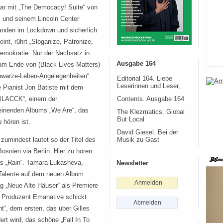
ar mit „The Democacy! Suite“ von
 und seinem Lincoln Center
anden im Lockdown und sicherlich
int, rührt „Sloganize, Patronize,
emokratie. Nur der Nachsatz in
Ausgabe 164
am Ende von (Black Lives Matters)
hwarze-Leben-Angelegenheiten“.
Editorial 164. Liebe
Leserinnen und Leser,
he Pianist Jon Batiste mit dem
BLACCK“, einem der
Contents. Ausgabe 164
einenden Albums „We Are“, das
The Klezmatics. Global
But Local
 hören ist.
David Giesel. Bei der
 zumindest lautet so der Titel des
Musik zu Gast
snien via Berlin. Hier zu hören:
ius „Rain“. Tamara Lukasheva,
Newsletter
e Talente auf dem neuen Album
Anmelden
ng „Neue Alte Häuser“ als Premiere
d Produzent Emanative schickt
Abmelden
“, dem ersten, das über Gilles
rt wird, das schöne „Fall In To