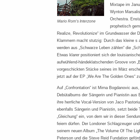
Mixtape im Janu
Wynton Marsalis
Orchestra. Enst
Mario Rom’s Interzone
prophetisch geme
Realize, Revolutionize“ im Grundwasser der D
Klammern macht stutzig: Durch das kleine s 
werden aus „Schwarze Leben zählen“ die „Sc
Etwas klarer positioniert sich der louisianisc
aufwühlend-händeklatschenden Groove von „
vorgeschickten Stücke seines im März ersch
jetzt auf der EP „We Are The Golden Ones“ zu
Auf „Confrontation“ ist Mirna Bogdanovic aus,
Debütalbums der Sängerin und Pianistin aus Bo
ihre herrliche Vocal-Version von Jaco Pastor
ebenfalls Sängerin und Pianistin, setzt beid
„Gleichung“ ein, von dem wir in dieser Sendu
feiern dürfen. Der Londoner Schlagzeuger un
seinem neuen Album „The Volume Of The Light
Peterson und die Steve Reid Fundation geförde