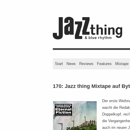
Start
News
Reviews
Features
Mixtape
170: Jazz thing Mixtape auf B
Der erste Weihna
wacht die Redak
Doppelkopf, recht
die Vergangenhei
auch im neuen Ja