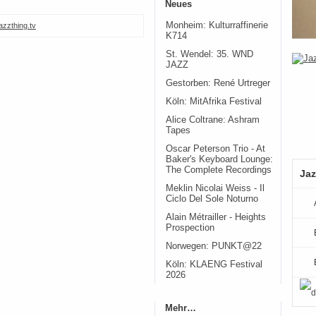
Neues
Monheim: Kulturraffinerie
azzthing.tv
K714
St. Wendel: 35. WND
JAZZ
Gestorben: René Urtreger
Köln: MitAfrika Festival
Alice Coltrane: Ashram
Tapes
Oscar Peterson Trio - At
Baker's Keyboard Lounge:
The Complete Recordings
Jaz
Meklin Nicolai Weiss - Il
Ciclo Del Sole Noturno
Alain Métrailler - Heights
Prospection
Norwegen: PUNKT@22
Köln: KLAENG Festival
2026
Mehr…