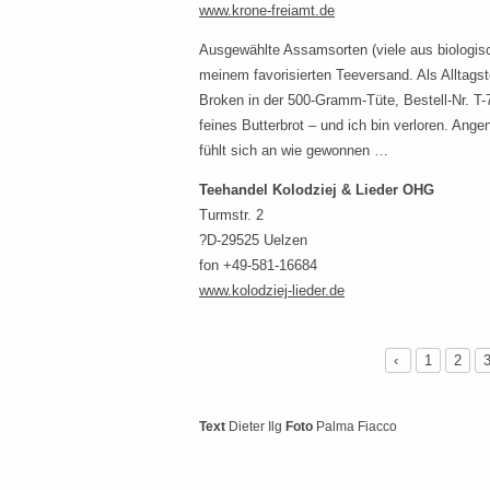
www.krone-freiamt.de
Ausgewählte Assamsorten (viele aus biologisc
meinem favorisierten Teeversand. Als Alltagst
Broken in der 500-Gramm-Tüte, Bestell-Nr. T
feines Butterbrot – und ich bin verloren. Ang
fühlt sich an wie gewonnen …
Teehandel Kolodziej & Lieder OHG
Turmstr. 2
?D-29525 Uelzen
fon +49-581-16684
www.kolodziej-lieder.de
‹
1
2
Text
Dieter Ilg
Foto
Palma Fiacco