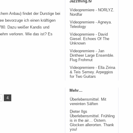
Jazzthing.tv
Videopremiere - NORLYZ.
hem Anbau) findet der Durstige bei
Nordfar
ee bevorzuge ich einen kräftigen
Videopremiere - Agneya.
Teleology
-780. Dazu weißer Kandis und
enehm verloren. Wie das ist? Es
Videopremiere - David
Giesel. Echoes Of The
Unknown
Videopremiere - Jan
Dintheer Large Ensemble.
Flug Frohmut
Videopremiere - Ella Zirina
& Teis Semey. Arpeggios
for Two Guitars
Mehr…
3
4
Überlebensmittel. Mit
vereinten Säften
Dieter Ilgs
Überlebensmittel. Frühling
is in the air… Ostern.
Glocken allerorten. Thank
you!