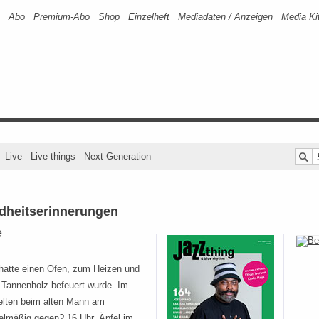
Abo
Premium-Abo
Shop
Einzelheft
Mediadaten / Anzeigen
Media Ki
Live
Live things
Next Generation
ndheitserinnerungen
e
hatte einen Ofen, zum Heizen und
 Tannenholz befeuert wurde. Im
elten beim alten Mann am
elmäßig gegen? 16 Uhr, Äpfel im