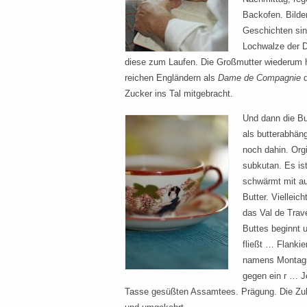
Backofen. Bilde
Geschichten sin
Lochwalze der D
diese zum Laufen. Die Großmutter wiederum ha
reichen Engländern als
Dame de Compagnie
d
Zucker ins Tal mitgebracht.
Und dann die But
als butterabhän
noch dahin. Org
subkutan. Es is
schwärmt mit au
Butter. Vielleic
das Val de Trav
Buttes beginnt 
fließt … Flanki
namens Montagn
gegen ein r … Je
Tasse gesüßten Assamtees. Prägung. Die Zukun