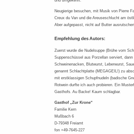
und umgekehrt.
Neugierige besuchen, mit Musik von Pierre F
Creux du Van und die Areuseschlucht am östl
Aber aufgepasst, nicht auf Butter ausrutschen
Empfehlung des Autors:
Zuerst wurde die Nudelsuppe (Brühe vom Schw
Suppenschüssel aus Porzellan serviert, dan
Schweinenacken, Blutwurst, Leberwurst, Sauer
genannt Schlachtplatte (MEGAGEIL!) zu abso
mit erstklassigen Schupfnudeln (badische Gn
Rotwein durfte ich auch probieren. Ein Musterb
Gasthofs. Au Backe! Kaum schlagbar.
Gasthof „Zur Krone“
Familie Kern
Mußbach 6
D-79348 Freiamt
fon +49-7645-227