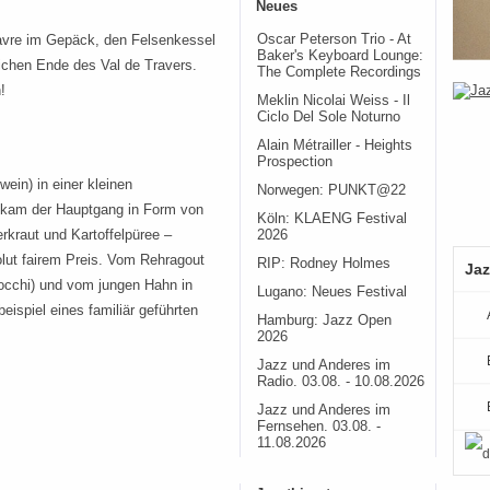
Neues
Oscar Peterson Trio - At
avre im Gepäck, den Felsenkessel
Baker's Keyboard Lounge:
ichen Ende des Val de Travers.
The Complete Recordings
!
Meklin Nicolai Weiss - Il
Ciclo Del Sole Noturno
Alain Métrailler - Heights
Prospection
ein) in einer kleinen
Norwegen: PUNKT@22
n kam der Hauptgang in Form von
Köln: KLAENG Festival
kraut und Kartoffelpüree –
2026
lut fairem Preis. Vom Rehragout
RIP: Rodney Holmes
Jaz
occhi) und vom jungen Hahn in
Lugano: Neues Festival
eispiel eines familiär geführten
Hamburg: Jazz Open
2026
Jazz und Anderes im
Radio. 03.08. - 10.08.2026
Jazz und Anderes im
Fernsehen. 03.08. -
11.08.2026