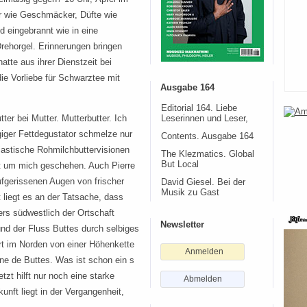
r wie Geschmäcker, Düfte wie
d eingebrannt wie in eine
rehorgel. Erinnerungen bringen
tte aus ihrer Dienstzeit bei
ie Vorliebe für Schwarztee mit
Ausgabe 164
Editorial 164. Liebe
ter bei Mutter. Mutterbutter. Ich
Leserinnen und Leser,
giger Fettdegustator schmelze nur
Contents. Ausgabe 164
iastische Rohmilchbuttervisionen
The Klezmatics. Global
But Local
t um mich geschehen. Auch Pierre
fgerissenen Augen von frischer
David Giesel. Bei der
Musik zu Gast
ht liegt es an der Tatsache, dass
ers südwestlich der Ortschaft
Newsletter
und der Fluss Buttes durch selbiges
ert im Norden von einer Höhenkette
Anmelden
e de Buttes. Was ist schon ein s
tzt hilft nur noch eine starke
Abmelden
ft liegt in der Vergangenheit,