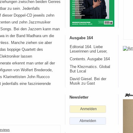
eziehungen zwischen beiden Genres
bar zu sein. Jedenfalls
uf dieser Doppel-CD jeweils zehn
uzenten und zehn Jazzmusiker
e Songs. Bei den Jazzern kann man
twa in der Band Madhara um die
Ausgabe 164
chless. Manche ziehen sie aber
Editorial 164. Liebe
 das boppige Quartett des
Leserinnen und Leser,
lektroniker lassen
Contents. Ausgabe 164
erate erkennt man unter all der
The Klezmatics. Global
figuren von Wolfert Brederode,
But Local
s Klarinettisten John Ruocco
David Giesel. Bei der
st jedenfalls eine faszinierende
Musik zu Gast
Newsletter
Anmelden
Abmelden
eviews