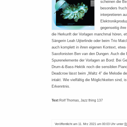
scheinen die B
besonders frucht
interpretieren a
Elektronikprod
gegenseitig ihr
die Herkunft der Vorlagen manchmal hören, e
Sängerin Leah Uijterlinde oder beim Trio Mat
auch komplett in ihren eigenen Kontext, etwa
Saxofonisten Ben van den Dungen. Auch die E
Spurenelemente der Vorlagen an Bord: Bei Gen
Drum-&-Bass-Hektik noch die sensiblen Piano
Deadcrow lässt beim „Waltz 4″ die Melodie de
intakt. Wie vielfältig die Möglichkeiten sind, i
Erkenntnis.
Text
Rolf Thomas
, Jazz thing 137
Veröffentlicht am
11. Mrz 2021 um 00:03 Uhr
unter
R