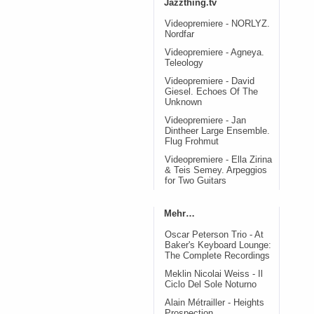
Jazzthing.tv
Videopremiere - NORLYZ.
Nordfar
Videopremiere - Agneya.
Teleology
Videopremiere - David
Giesel. Echoes Of The
Unknown
Videopremiere - Jan
Dintheer Large Ensemble.
Flug Frohmut
Videopremiere - Ella Zirina
& Teis Semey. Arpeggios
for Two Guitars
Mehr…
Oscar Peterson Trio - At
Baker's Keyboard Lounge:
The Complete Recordings
Meklin Nicolai Weiss - Il
Ciclo Del Sole Noturno
Alain Métrailler - Heights
Prospection