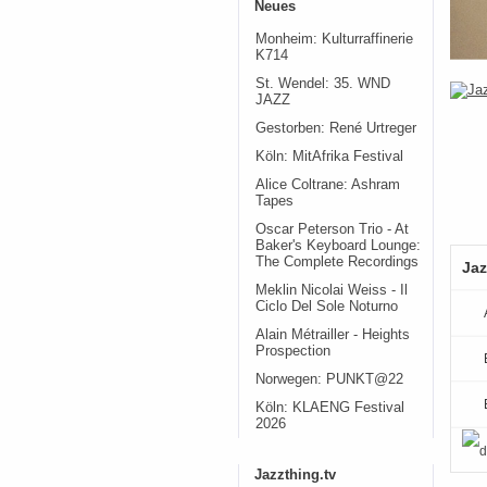
Neues
Monheim: Kulturraffinerie
K714
St. Wendel: 35. WND
JAZZ
Gestorben: René Urtreger
Köln: MitAfrika Festival
Alice Coltrane: Ashram
Tapes
Oscar Peterson Trio - At
Baker's Keyboard Lounge:
The Complete Recordings
Jaz
Meklin Nicolai Weiss - Il
Ciclo Del Sole Noturno
Alain Métrailler - Heights
Prospection
Norwegen: PUNKT@22
Köln: KLAENG Festival
2026
Jazzthing.tv