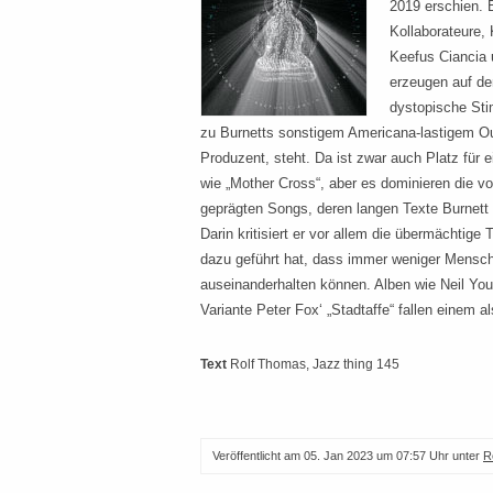
2019 erschien. 
Kollaborateure,
Keefus Ciancia 
erzeugen auf de
dystopische St
zu Burnetts sonstigem Americana-lastigem Out
Produzent, steht. Da ist zwar auch Platz für 
wie „Mother Cross“, aber es dominieren die v
geprägten Songs, deren langen Texte Burnett 
Darin kritisiert er vor allem die übermächtige
dazu geführt hat, dass immer weniger Mensch
auseinanderhalten können. Alben wie Neil Youn
Variante Peter Fox‘ „Stadtaffe“ fallen einem al
Text
Rolf Thomas
, Jazz thing 145
Veröffentlicht am
05. Jan 2023 um 07:57 Uhr
unter
R