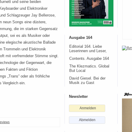
Burnett und seine beiden
 Keyboarder und Elektroniker
und Schlagzeuger Jay Bellerose,
n neun Songs eine düstere,
immung, die im starken Gegensatz
put, sei es als Musiker oder
Ausgabe 164
eine elegische akustische Ballade
Editorial 164. Liebe
on Trommeln und Elektronik
Leserinnen und Leser,
oft mit verfremdeter Stimme singt.
Contents. Ausgabe 164
 Technologie der Gegenwart, die
The Klezmatics. Global
en Fakten und Fiktion
But Local
gs „Trans“ oder als fröhliche
David Giesel. Bei der
s Vergleich ein.
Musik zu Gast
Newsletter
Anmelden
Abmelden
eviews