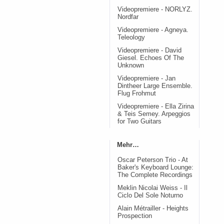
Videopremiere - NORLYZ.
Nordfar
Videopremiere - Agneya.
Teleology
Videopremiere - David
Giesel. Echoes Of The
Unknown
Videopremiere - Jan
Dintheer Large Ensemble.
Flug Frohmut
Videopremiere - Ella Zirina
& Teis Semey. Arpeggios
for Two Guitars
Mehr…
Oscar Peterson Trio - At
Baker's Keyboard Lounge:
The Complete Recordings
Meklin Nicolai Weiss - Il
Ciclo Del Sole Noturno
Alain Métrailler - Heights
Prospection