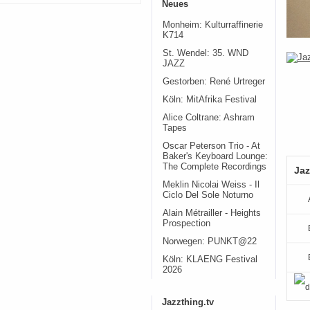
Neues
Monheim: Kulturraffinerie
K714
St. Wendel: 35. WND
JAZZ
Gestorben: René Urtreger
Köln: MitAfrika Festival
Alice Coltrane: Ashram
Tapes
Oscar Peterson Trio - At
Baker's Keyboard Lounge:
The Complete Recordings
Jaz
Meklin Nicolai Weiss - Il
Ciclo Del Sole Noturno
Alain Métrailler - Heights
Prospection
Norwegen: PUNKT@22
Köln: KLAENG Festival
2026
Jazzthing.tv