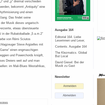
i“ und „y“ dreimal verschieden
erden, bekommt „Antiquity“ eine
hythmisierung und einen
Klang. Das findet seine
 der Musik dieses ungarisch-
verzerrte, etwas übersteuerte
Ausgabe 164
 in der Rubatoballade „5 a.m.2″
Editorial 164. Liebe
farbe von Rémi Sciutos
Leserinnen und Leser,
chlagzeuger Steve Argüelles mit
Contents. Ausgabe 164
„V Game“ einen engmaschigen
The Klezmatics. Global
eggien und Powerchords knüpft,
But Local
eses Dreiers weit auf und man
David Giesel. Bei der
uellen: im Mali-Blues Westafrikas,
Musik zu Gast
Newsletter
Anmelden
Abmelden
eviews