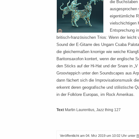
die Buchstaben „
ausgesprochen w
eigentümliche R
vielschichtigen 
Entsprechung in
britisch-französischen Trios: Wenn der leicht 
Sound der E-Gitarre des Ungarn Csaba Palotaï
die gleichermaßen knorrige wie weiche Klang
Baritonsaxofon kontert, wenn der englische S
den Sticks auf der Hi-Hat und der Snare in 
Groovteppich unter den Soundscapes aus Arp
dann fächert sich die Improvisationsmusik di
erkennt deren geografische und stilistische Q
in der Folklore Europas, im Rock Amerikas.
Text
Martin Laurentius
, Jazz thing 127
Veröffentlicht am
04. Mrz 2019 um 10:02 Uhr
unter
R