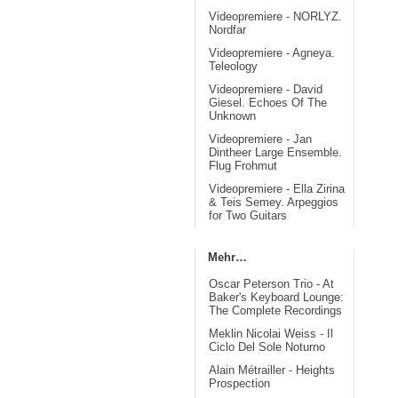
Videopremiere - NORLYZ.
Nordfar
Videopremiere - Agneya.
Teleology
Videopremiere - David
Giesel. Echoes Of The
Unknown
Videopremiere - Jan
Dintheer Large Ensemble.
Flug Frohmut
Videopremiere - Ella Zirina
& Teis Semey. Arpeggios
for Two Guitars
Mehr…
Oscar Peterson Trio - At
Baker's Keyboard Lounge:
The Complete Recordings
Meklin Nicolai Weiss - Il
Ciclo Del Sole Noturno
Alain Métrailler - Heights
Prospection