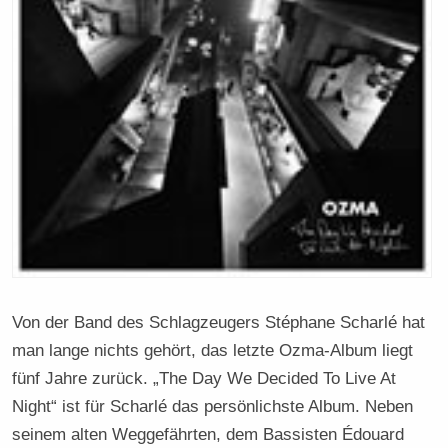
Von der Band des Schlagzeugers Stéphane Scharlé hat
man lange nichts gehört, das letzte Ozma-Album liegt
fünf Jahre zurück. „The Day We Decided To Live At
Night“ ist für Scharlé das persönlichste Album. Neben
seinem alten Weggefährten, dem Bassisten Édouard