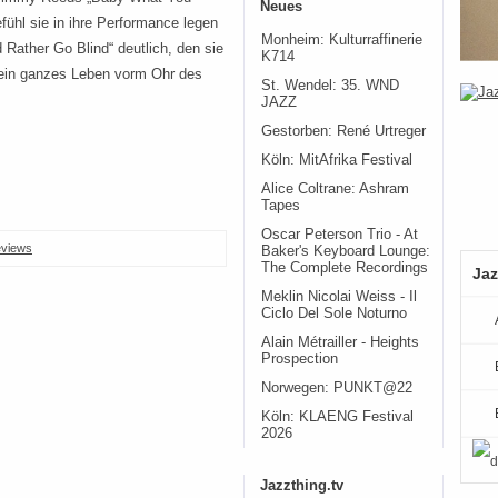
Neues
ühl sie in ihre Performance legen
Monheim: Kulturraffinerie
 Rather Go Blind“ deutlich, den sie
K714
s ein ganzes Leben vorm Ohr des
St. Wendel: 35. WND
JAZZ
Gestorben: René Urtreger
Köln: MitAfrika Festival
Alice Coltrane: Ashram
Tapes
Oscar Peterson Trio - At
views
Baker's Keyboard Lounge:
The Complete Recordings
Jaz
Meklin Nicolai Weiss - Il
Ciclo Del Sole Noturno
Alain Métrailler - Heights
Prospection
Norwegen: PUNKT@22
Köln: KLAENG Festival
2026
Jazzthing.tv