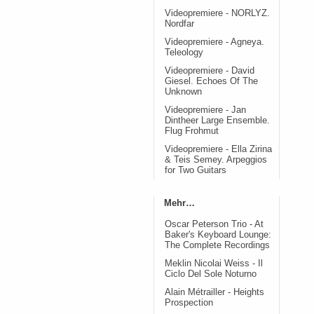
Videopremiere - NORLYZ.
Nordfar
Videopremiere - Agneya.
Teleology
Videopremiere - David
Giesel. Echoes Of The
Unknown
Videopremiere - Jan
Dintheer Large Ensemble.
Flug Frohmut
Videopremiere - Ella Zirina
& Teis Semey. Arpeggios
for Two Guitars
Mehr…
Oscar Peterson Trio - At
Baker's Keyboard Lounge:
The Complete Recordings
Meklin Nicolai Weiss - Il
Ciclo Del Sole Noturno
Alain Métrailler - Heights
Prospection