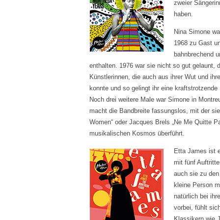
zweier Sängerin
haben.
Nina Simone war
1968 zu Gast und
bahnbrechend un
enthalten. 1976 war sie nicht so gut gelaunt,
Künstlerinnen, die auch aus ihrer Wut und ihr
konnte und so gelingt ihr eine kraftstrotzende
Noch drei weitere Male war Simone in Montre
macht die Bandbreite fassungslos, mit der sie
Women“ oder Jacques Brels „Ne Me Quitte Pas
musikalischen Kosmos überführt.
Etta James ist 
mit fünf Auftri
auch sie zu de
kleine Person m
natürlich bei ih
vorbei, fühlt si
Klassikern wie