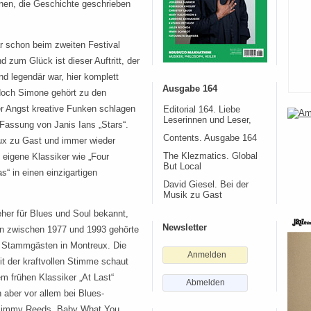
nen, die Geschichte geschrieben
 schon beim zweiten Festival
 zum Glück ist dieser Auftritt, der
d legendär war, hier komplett
Ausgabe 164
 doch Simone gehört zu den
er Angst kreative Funken schlagen
Editorial 164. Liebe
Leserinnen und Leser,
 Fassung von Janis Ians „Stars“.
Contents. Ausgabe 164
ux zu Gast und immer wieder
The Klezmatics. Global
 eigene Klassiker wie „Four
But Local
“ in einen einzigartigen
David Giesel. Bei der
Musik zu Gast
eher für Blues und Soul bekannt,
Newsletter
tten zwischen 1977 und 1993 gehörte
n Stammgästen in Montreux. Die
Anmelden
it der kraftvollen Stimme schaut
rem frühen Klassiker „At Last“
Abmelden
ch aber vor allem bei Blues-
 Jimmy Reeds „Baby What You