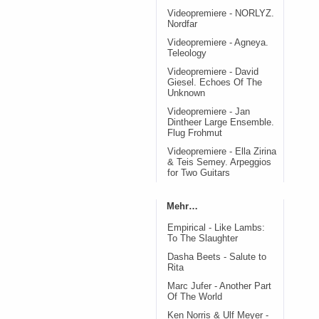
Videopremiere - NORLYZ.
Nordfar
Videopremiere - Agneya.
Teleology
Videopremiere - David
Giesel. Echoes Of The
Unknown
Videopremiere - Jan
Dintheer Large Ensemble.
Flug Frohmut
Videopremiere - Ella Zirina
& Teis Semey. Arpeggios
for Two Guitars
Mehr…
Empirical - Like Lambs:
To The Slaughter
Dasha Beets - Salute to
Rita
Marc Jufer - Another Part
Of The World
Ken Norris & Ulf Meyer -