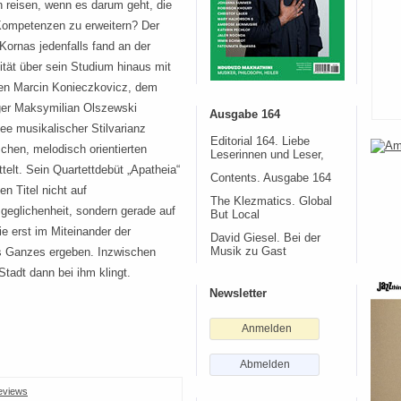
n reisen, wenn es darum geht, die
Kompetenzen zu erweitern? Der
Kornas jedenfalls fand an der
ität über sein Studium hinaus mit
en Marcin Konieczkovicz, dem
er Maksymilian Olszewski
Ausgabe 164
dee musikalischer Stilvarianz
Editorial 164. Liebe
chen, melodisch orientierten
Leserinnen und Leser,
elt. Sein Quartettdebüt „Apatheia“
Contents. Ausgabe 164
n Titel nicht auf
The Klezmatics. Global
sgeglichenheit, sondern gerade auf
But Local
e erst im Miteinander der
David Giesel. Bei der
es Ganzes ergeben. Inzwischen
Musik zu Gast
Stadt dann bei ihm klingt.
Newsletter
Anmelden
Abmelden
eviews