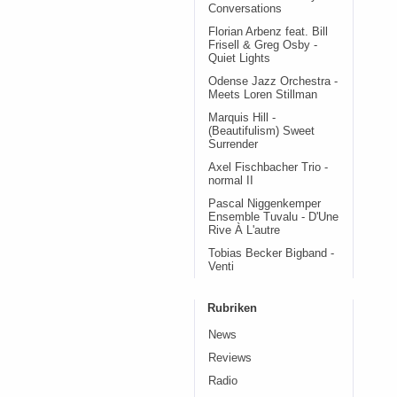
Conversations
Florian Arbenz feat. Bill
Frisell & Greg Osby -
Quiet Lights
Odense Jazz Orchestra -
Meets Loren Stillman
Marquis Hill -
(Beautifulism) Sweet
Surrender
Axel Fischbacher Trio -
normal II
Pascal Niggenkemper
Ensemble Tuvalu - D'Une
Rive À L'autre
Tobias Becker Bigband -
Venti
Rubriken
News
Reviews
Radio