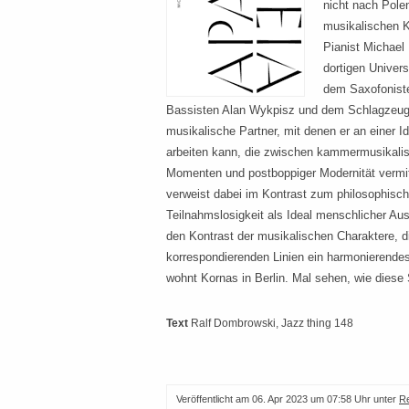
nicht nach Pole
musikalischen 
Pianist Michael 
dortigen Univers
dem Saxofonist
Bassisten Alan Wykpisz und dem Schlagzeug
musikalische Partner, mit denen er an einer I
arbeiten kann, die zwischen kammermusikalis
Momenten und postboppiger Modernität vermitt
verweist dabei im Kontrast zum philosophische
Teilnahmslosigkeit als Ideal menschlicher Au
den Kontrast der musikalischen Charaktere, di
korrespondierenden Linien ein harmonierend
wohnt Kornas in Berlin. Mal sehen, wie diese 
Text
Ralf Dombrowski
, Jazz thing 148
Veröffentlicht am
06. Apr 2023 um 07:58 Uhr
unter
R