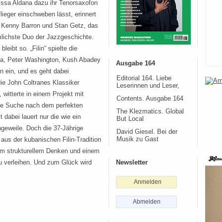
issa Aldana dazu ihr Tenorsaxofon
lieger einschweben lässt, erinnert
 Kenny Barron und Stan Getz, das
lichste Duo der Jazzgeschichte.
leibt so. „Filin“ spielte die
ba, Peter Washington, Kush Abadey
Ausgabe 164
n ein, und es geht dabei
Editorial 164. Liebe
ie John Coltranes Klassiker
Leserinnen und Leser,
, witterte in einem Projekt mit
Contents. Ausgabe 164
ge Suche nach dem perfekten
The Klezmatics. Global
 dabei lauert nur die wie ein
But Local
eweile. Doch die 37-Jährige
David Giesel. Bei der
e aus der kubanischen Filin-Tradition
Musik zu Gast
efem strukturellem Denken und einem
zu verleihen. Und zum Glück wird
Newsletter
Anmelden
Abmelden