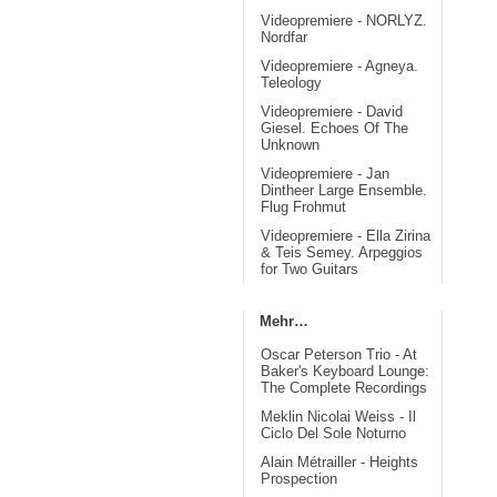
Videopremiere - NORLYZ.
Nordfar
Videopremiere - Agneya.
Teleology
Videopremiere - David
Giesel. Echoes Of The
Unknown
Videopremiere - Jan
Dintheer Large Ensemble.
Flug Frohmut
Videopremiere - Ella Zirina
& Teis Semey. Arpeggios
for Two Guitars
Mehr…
Oscar Peterson Trio - At
Baker's Keyboard Lounge:
The Complete Recordings
Meklin Nicolai Weiss - Il
Ciclo Del Sole Noturno
Alain Métrailler - Heights
Prospection