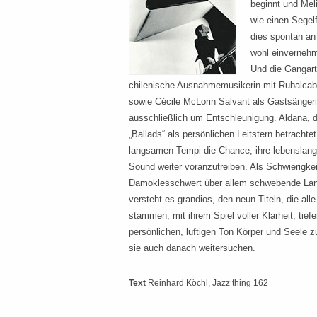
beginnt und Mel
wie einen Segelf
dies spontan an
wohl einvernehm
Und die Gangart b
chilenische Ausnahmemusikerin mit Rubalca
sowie Cécile McLorin Salvant als Gastsängeri
ausschließlich um Entschleunigung. Aldana, d
„Ballads“ als persönlichen Leitstern betrachtet
langsamen Tempi die Chance, ihre lebenslan
Sound weiter voranzutreiben. Als Schwierigkeit
Damoklesschwert über allem schwebende Lang
versteht es grandios, den neun Titeln, die all
stammen, mit ihrem Spiel voller Klarheit, ti
persönlichen, luftigen Ton Körper und Seele 
sie auch danach weitersuchen.
Text
Reinhard Köchl
, Jazz thing 162