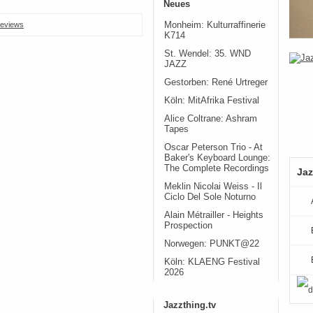
Neues
Monheim: Kulturraffinerie
eviews
K714
St. Wendel: 35. WND
JAZZ
Gestorben: René Urtreger
Köln: MitAfrika Festival
Alice Coltrane: Ashram
Tapes
Oscar Peterson Trio - At
Baker's Keyboard Lounge:
The Complete Recordings
Jaz
Meklin Nicolai Weiss - Il
Ciclo Del Sole Noturno
Alain Métrailler - Heights
Prospection
Norwegen: PUNKT@22
Köln: KLAENG Festival
2026
Jazzthing.tv