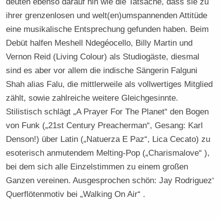
deuten ebenso darauf hin wie die Tatsache, dass sie zu
ihrer grenzenlosen und welt(en)umspannenden Attitüde
eine musikalische Entsprechung gefunden haben. Beim
Debüt halfen Meshell Ndegéocello, Billy Martin und
Vernon Reid (Living Colour) als Studiogäste, diesmal
sind es aber vor allem die indische Sängerin Falguni
Shah alias Falu, die mittlerweile als vollwertiges Mitglied
zählt, sowie zahlreiche weitere Gleichgesinnte.
Stilistisch schlägt „A Prayer For The Planet“ den Bogen
von Funk („21st Century Preacherman“, Gesang: Karl
Denson!) über Latin („Natuerza E Paz“, Lica Cecato) zu
esoterisch anmutendem Melting-Pop („Charismalove“ ),
bei dem sich alle Einzelstimmen zu einem großen
Ganzen vereinen. Ausgesprochen schön: Jay Rodriguez‘
Querflötenmotiv bei „Walking On Air“ .