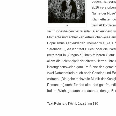
bauen, hat sein
2016 verstorben
Name der Rose“
Klarinettisten G
dem Akkordeonis
seit Kindesbeinen befreundet. Also erinnern 
Momente und schrecken erfreulicherweise auc
Populismus zerfledderten Themen wie „As Ti
Serenade“, „Basin Street Blues“ oder die Par
(versteckt in „Gragnola“) ihren früheren Glan
allem die Leichtigkeit der älteren Herren, ihre
Herangehensweise ganz im Sinne des gemei
zwei Namenstiteln auch noch Coscias und Eco
widmen. „Die geheimnisvolle Musik der Königi
Romantitel) steht für das alte, das gastfreundl
Italien. Wichtig, daran und auch an den groß
Text
Reinhard Köchl
, Jazz thing 130