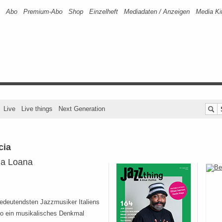
Abo
Premium-Abo
Shop
Einzelheft
Mediadaten / Anzeigen
Media Ki
Live
Live things
Next Generation
cia
na Loana
edeutendsten Jazzmusiker Italiens
co ein musikalisches Denkmal