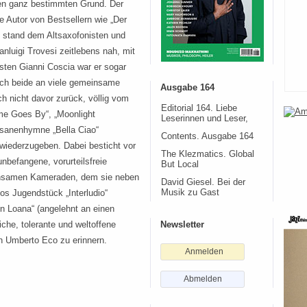
en ganz bestimmten Grund. Der
e Autor von Bestsellern wie „Der
 stand dem Altsaxofonisten und
ianluigi Trovesi zeitlebens nah, mit
ten Gianni Coscia war er sogar
sich beide an viele gemeinsame
Ausgabe 164
h nicht davor zurück, völlig vom
Editorial 164. Liebe
me Goes By“, „Moonlight
Leserinnen und Leser,
tisanenhymne „Bella Ciao“
Contents. Ausgabe 164
z wiederzugeben. Dabei besticht vor
The Klezmatics. Global
 unbefangene, vorurteilsfreie
But Local
nsamen Kameraden, dem sie neben
David Giesel. Bei der
s Jugendstück „Interludio“
Musik zu Gast
n Loana“ (angelehnt an einen
iche, tolerante und weltoffene
Newsletter
en Umberto Eco zu erinnern.
Anmelden
Abmelden