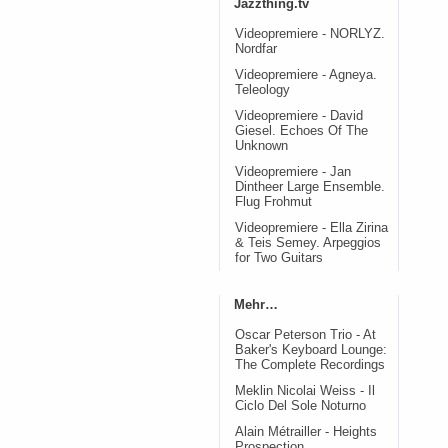
Jazzthing.tv
Videopremiere - NORLYZ.
Nordfar
Videopremiere - Agneya.
Teleology
Videopremiere - David
Giesel. Echoes Of The
Unknown
Videopremiere - Jan
Dintheer Large Ensemble.
Flug Frohmut
Videopremiere - Ella Zirina
& Teis Semey. Arpeggios
for Two Guitars
Mehr…
Oscar Peterson Trio - At
Baker's Keyboard Lounge:
The Complete Recordings
Meklin Nicolai Weiss - Il
Ciclo Del Sole Noturno
Alain Métrailler - Heights
Prospection