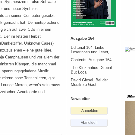
len Synthesizern – also Software-
r und neuer Synthies –
ts an seinen Computer gesetzt
sik gemacht hat. Dementsprechend
e gleich auf zwei CDs in einem
. Der im letzten Herbst
Ausgabe 164
(Dunkelziffer, Unknown Cases)
Editorial 164. Liebe
inzuzuziehen – eine gute Idee.
Leserinnen und Leser,
laja Camphausen und vor allem der
Contents. Ausgabe 164
inistren Klängen, die manchmal
The Klezmatics. Global
n, spannungsgeladene Musik:
But Local
ruckend hohe Tonschlieren, gibt
David Giesel. Bei der
n Lounge-Maxen, wenn’s sein muss.
Musik zu Gast
 zwischen Avantgarde und
Newsletter
Anmelden
Abmelden