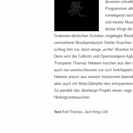
diversen virtuel
Programmen alte
vorwiegend nach
und intuitiv Mu
düster klingt di
Grabstein-ähnlichen Schuber vorgelegte Musik
verstorbene Musikproduzent Stefan Krachten 
schlug ihm vor, doch einige „echte“ Musiker h
Denn erst die Cellistin und Opernsängerin Ag
Trompeter Thomas Heberer machen aus den s
auch nur unentschlossen vor sich hinklöppel
Heberer presst aus seinem Instrument beeind
aber auch mit Mute-Dämpfer den entspannte
So pendelt das überlange Projekt etwas vage
Hintergrundrauschen.
Text
Rolf Thomas
, Jazz thing 108