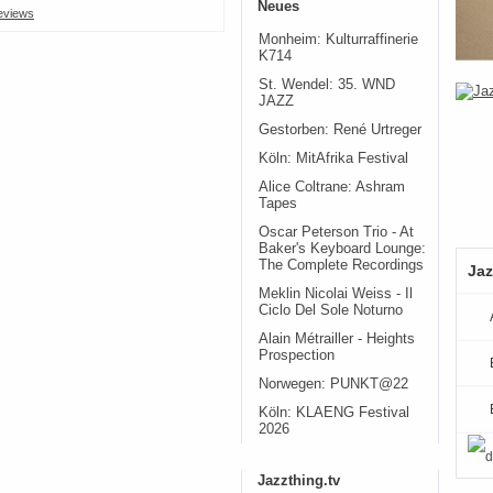
Neues
eviews
Monheim: Kulturraffinerie
K714
St. Wendel: 35. WND
JAZZ
Gestorben: René Urtreger
Köln: MitAfrika Festival
Alice Coltrane: Ashram
Tapes
Oscar Peterson Trio - At
Baker's Keyboard Lounge:
The Complete Recordings
Jaz
Meklin Nicolai Weiss - Il
Ciclo Del Sole Noturno
Alain Métrailler - Heights
Prospection
Norwegen: PUNKT@22
Köln: KLAENG Festival
2026
Jazzthing.tv