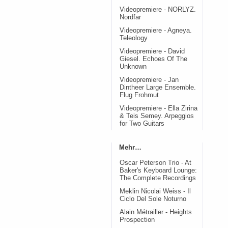
Videopremiere - NORLYZ.
Nordfar
Videopremiere - Agneya.
Teleology
Videopremiere - David
Giesel. Echoes Of The
Unknown
Videopremiere - Jan
Dintheer Large Ensemble.
Flug Frohmut
Videopremiere - Ella Zirina
& Teis Semey. Arpeggios
for Two Guitars
Mehr…
Oscar Peterson Trio - At
Baker's Keyboard Lounge:
The Complete Recordings
Meklin Nicolai Weiss - Il
Ciclo Del Sole Noturno
Alain Métrailler - Heights
Prospection